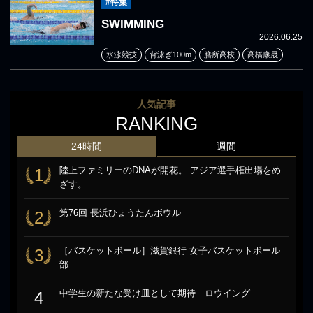
#特集
SWIMMING
2026.06.25
水泳競技
背泳ぎ100m
膳所高校
髙橋康晟
人気記事
RANKING
24時間
週間
陸上ファミリーのDNAが開花。 アジア選手権出場をめ
1
ざす。
第76回 長浜ひょうたんボウル
2
［バスケットボール］滋賀銀行 女子バスケットボール
3
部
中学生の新たな受け皿として期待 ロウイング
4