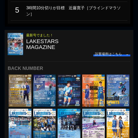
3時間10分切りが目標 近藤寛子［ブラインドマラソ
5
ン］
最新号でました！
LAKESTARS
MAGAZINE
設置場所はこちら →
BACK NUMBER