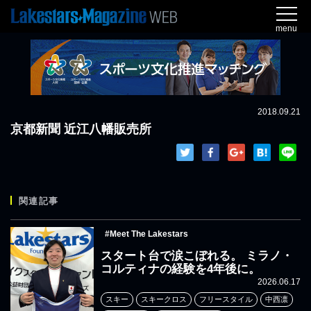
menu
2018.09.21
京都新聞 近江八幡販売所
関連記事
#Meet The Lakestars
スタート台で涙こぼれる。 ミラノ・
コルティナの経験を4年後に。
2026.06.17
スキー
スキークロス
フリースタイル
中西凛