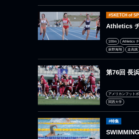
#SKETCH of S
Athleti
100m
Athleti
萩野海翔
走高跳
第76回 
アメリカンフットボ
関西大学
#特集
SWIMMIN