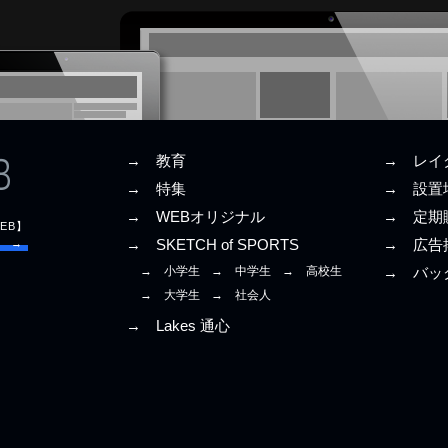
→ 教育
→ レイ
→ 特集
→ 設置
→ WEBオリジナル
→ 定期
EB】
E →
→ SKETCH of SPORTS
→ 広告
→ 小学生
→ 中学生
→ 高校生
→ バッ
→ 大学生
→ 社会人
→ Lakes 通心