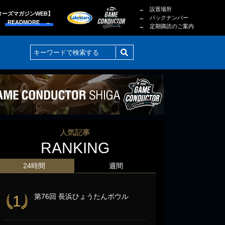
→ 設置場所
ターズマガジンWEB】
→ バックナンバー
READMORE →
→ 定期購読のご案内
人気記事
RANKING
24時間
週間
第76回 長浜ひょうたんボウル
1