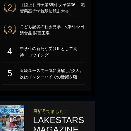
［陸上］男子第69回 女子第36回 滋
2
賀県高等学校駅伝競走大会
こども記者の社会見学 <第6回>日
3
清食品 関西工場
中学生の新たな受け皿として期
4
待 ロウイング
近畿ユースで一気に覚醒した2人。
5
次はインターハイでの活躍を狙…
最新号でました！
LAKESTARS
MAGAZINE