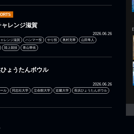
PORTS
cs チャレンジ滋賀
2026.06.26
cs チャレンジ滋賀
ハンマー投
やり投
奥村充華
山田隼人
陸上競技
青山華依
長浜ひょうたんボウル
2026.06.26
ール
同志社大学
立命館大学
近畿大学
長浜ひょうたんボウル
G