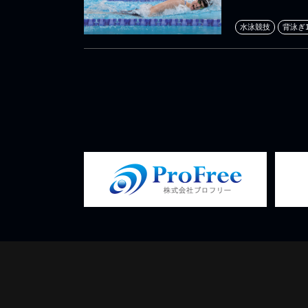
水泳競技
背泳ぎ1