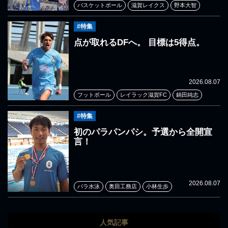
バスケットボール
滋賀レイクス
野本大智
#特集
点が取れるDFへ。 目標は5得点。
2026.08.07
フットボール
レイラック滋賀FC
鍋田純志
#特集
初のパラパンパシ。予選から全開宣
言！
2026.08.07
パラ水泳
奥田工務店
小林生歩
人気記事