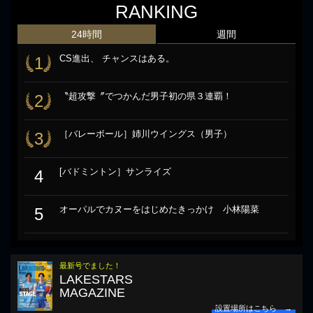
RANKING
24時間
週間
CS進出、 チャンスはある。
1
〝超攻撃〞でつかんだ男子初の県３連覇！
2
［バレーボール］姉川ウイングス（男子）
3
[バドミントン］サンライズ
4
オーパルでカヌーをはじめたきっかけ 小林陽菜
5
最新号でました！
LAKESTARS
MAGAZINE
設置場所はこちら →