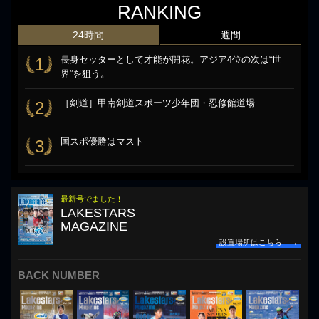
RANKING
24時間
週間
長身セッターとして才能が開花。アジア4位の次は“世
1
界”を狙う。
［剣道］甲南剣道スポーツ少年団・忍修館道場
2
国スポ優勝はマスト
3
最新号でました！
LAKESTARS
MAGAZINE
設置場所はこちら →
BACK NUMBER