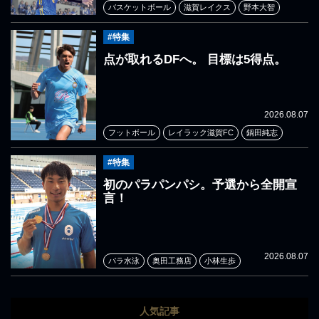
バスケットボール
滋賀レイクス
野本大智
#特集
点が取れるDFへ。 目標は5得点。
2026.08.07
フットボール
レイラック滋賀FC
鍋田純志
#特集
初のパラパンパシ。予選から全開宣
言！
2026.08.07
パラ水泳
奥田工務店
小林生歩
人気記事