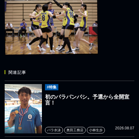
関連記事
#特集
初のパラパンパシ。予選から全開宣
言！
2026.08.07
パラ水泳
奥田工務店
小林生歩