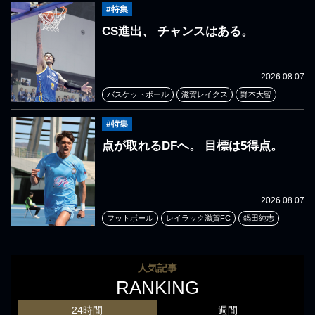
#特集
CS進出、 チャンスはある。
2026.08.07
バスケットボール
滋賀レイクス
野本大智
#特集
点が取れるDFへ。 目標は5得点。
2026.08.07
フットボール
レイラック滋賀FC
鍋田純志
人気記事
RANKING
24時間
週間