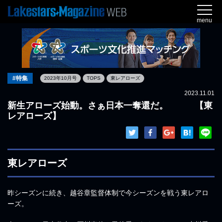
menu
#特集
2023年10月号
TOPS
東レアローズ
2023.11.01
新生アローズ始動。さぁ日本一奪還だ。 【東
レアローズ】
東レアローズ
昨シーズンに続き、越谷章監督体制で今シーズンを戦う東レアロ
ーズ。