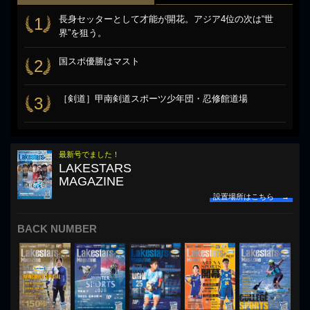
長身セッターとして才能が開花。アジア4位の次は“世
1
界”を狙う。
国スポ優勝はマスト
2
［剣道］甲南剣道スポーツ少年団・忍修館道場
3
最新号でました！
LAKESTARS
MAGAZINE
設置場所はこちら →
BACK NUMBER