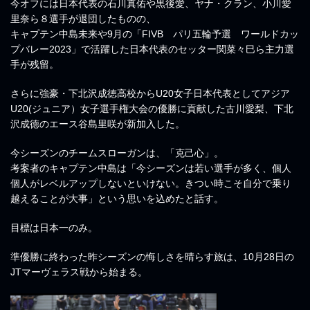
今オフには日本代表の石川真佑や黒後愛、ヤナ・クラン、小川愛
里奈ら８選手が退団したものの、
キャプテン中島未来や9月の「FIVB パリ五輪予選 ワールドカッ
プバレー2023」で活躍した日本代表のセッター関菜々巳ら主力選
手が残留。
さらに強豪・下北沢成徳高校からU20女子日本代表としてアジア
U20(ジュニア）女子選手権大会の優勝に貢献した古川愛梨、下北
沢成徳のエース谷島里咲が新加入した。
今シーズンのチームスローガンは、「克己心」。
考案者のキャプテン中島は「今シーズンは若い選手が多く、個人
個人がレベルアップしないといけない。きつい時こそ自分で乗り
越えることが大事」という思いを込めたと話す。
目標は日本一のみ。
準優勝に終わった昨シーズンの悔しさを晴らす旅は、10月28日の
JTマーヴェラス戦から始まる。