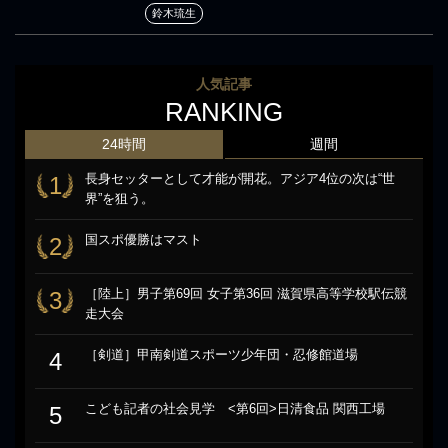
鈴木琉生
人気記事
RANKING
24時間
週間
長身セッターとして才能が開花。アジア4位の次は“世
1
界”を狙う。
国スポ優勝はマスト
2
［陸上］男子第69回 女子第36回 滋賀県高等学校駅伝競
3
走大会
［剣道］甲南剣道スポーツ少年団・忍修館道場
4
こども記者の社会見学 <第6回>日清食品 関西工場
5