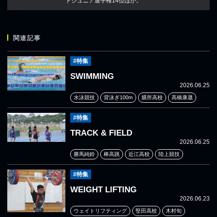
トジュニア選手権14位ほか。
関連記事
#特集
SWIMMING
2026.06.25
水泳競技
背泳ぎ100m
膳所高校
髙橋康晟
#特集
TRACK & FIELD
2026.06.25
勝馬純鈴
棒高跳
近江高校
陸上競技
#特集
WEIGHT LIFTING
2026.06.23
ウェイトリフティング
堅田高校
木村旬