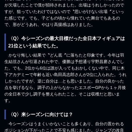
が欠場したことで僕が招待されました。出場はうれしかったので
すが、狙っていたわけではないので〝思いがけない出場〞といっ
た感じです。でも、子どもの頃から憧れていた舞台でもあるの
で、形がどうあれ、やはり高揚感はありました。
〈Q〉今シーズンの最大目標だった全日本フィギュアは
21位という結果でした。
かなり悔しい結果で〝どん底〞に落ちたと印象です。今年は羽
生結弦さんが引退された中で、優勝は予想通り宇野昌磨さんでし
た。でも、2位から6位は誰が入ってもおかしくない中で、同じ木
下アカデミーで年齢も近い島田高志郎さんが2位に入られた。うれ
しかったですが、逆に自分は…とも思いました。自分の良かった
点を挙げるなら、調子の上がらなかったエスポーGPから１ヶ月後
の全日本で少し調子を整えられたこと。そこは収穫だと思いま
す。
〈Q〉来シーズンに向けては？
今シーズンはうまくいかないことも多くあり、自分の置かれる
ポジションが下がったことで不安も感じました。ジャンプの改良