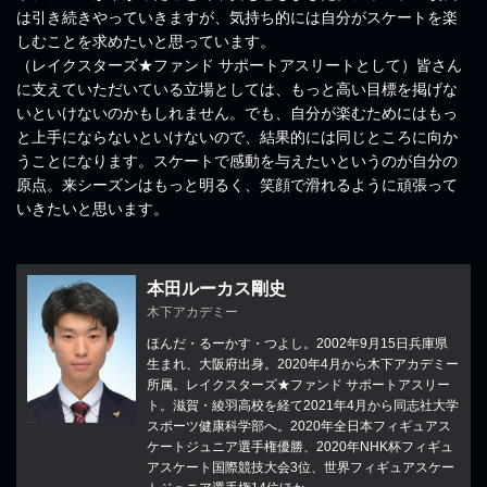
は引き続きやっていきますが、気持ち的には自分がスケートを楽
しむことを求めたいと思っています。
（レイクスターズ★ファンド サポートアスリートとして）皆さん
に支えていただいている立場としては、もっと高い目標を掲げな
いといけないのかもしれません。でも、自分が楽むためにはもっ
と上手にならないといけないので、結果的には同じところに向か
うことになります。スケートで感動を与えたいというのが自分の
原点。来シーズンはもっと明るく、笑顔で滑れるように頑張って
いきたいと思います。
本田ルーカス剛史
木下アカデミー
ほんだ・るーかす・つよし。2002年9月15日兵庫県
生まれ、大阪府出身。2020年4月から木下アカデミー
所属。レイクスターズ★ファンド サポートアスリー
ト。滋賀・綾羽高校を経て2021年4月から同志社大学
スポーツ健康科学部へ。2020年全日本フィギュアス
ケートジュニア選手権優勝、2020年NHK杯フィギュ
アスケート国際競技大会3位、世界フィギュアスケー