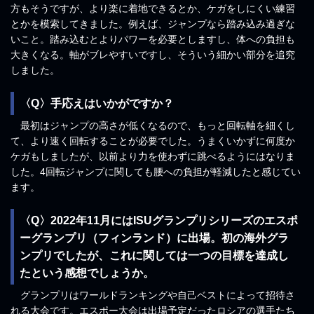
方もそうですが、より楽に着地できるとか、ケガをしにくい練習
とかを模索してきました。例えば、ジャンプなら踏み込み過ぎな
いこと。踏み込むとよりパワーを必要としますし、体への負担も
大きくなる。軸がブレやすいですし、そういう細かい部分を追究
しました。
〈Q〉手応えはいかがですか？
最初はジャンプの高さが低くなるので、もっと回転軸を細くし
て、より速く回転することが必要でした。うまくいかずに何度か
ケガもしましたが、以前より力を使わずに跳べるようにはなりま
した。4回転ジャンプに関しても腰への負担が軽減したと感じてい
ます。
〈Q〉2022年11月にはISUグランプリシリーズのエスポ
ーグランプリ（フィンランド）に出場。初の海外グラ
ンプリでしたが、これに関しては一つの目標を達成し
たという感想でしょうか。
グランプリはワールドランキングや自己ベストによって招待さ
れる大会です。エスポー大会は出場予定だったロシアの選手たち