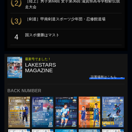
［陸上］男子第69回 女子第36回 滋賀県高等学校駅伝競
2
走大会
［剣道］甲南剣道スポーツ少年団・忍修館道場
3
国スポ優勝はマスト
4
最新号でました！
LAKESTARS
MAGAZINE
設置場所はこちら →
BACK NUMBER