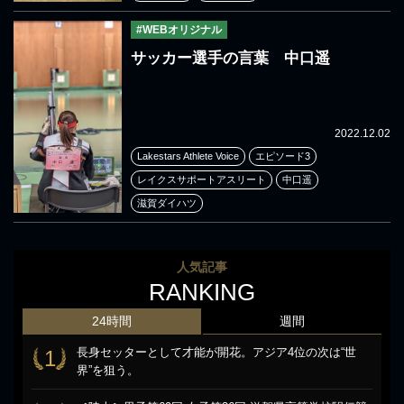
#WEBオリジナル
サッカー選手の言葉 中口遥
2022.12.02
Lakestars Athlete Voice
エピソード3
レイクスサポートアスリート
中口遥
滋賀ダイハツ
人気記事
RANKING
24時間
週間
長身セッターとして才能が開花。アジア4位の次は“世
1
界”を狙う。