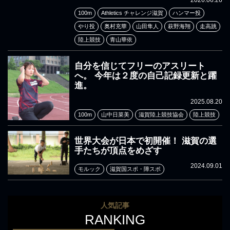
100m
Athletics チャレンジ滋賀
ハンマー投
やり投
奥村充華
山田隼人
萩野海翔
走高跳
陸上競技
青山華依
自分を信じてフリーのアスリート
へ。 今年は２度の自己記録更新と躍
進。
2025.08.20
100m
山中日菜美
滋賀陸上競技協会
陸上競技
世界大会が日本で初開催！ 滋賀の選
手たちが頂点をめざす
2024.09.01
モルック
滋賀国スポ・障スポ
人気記事
RANKING