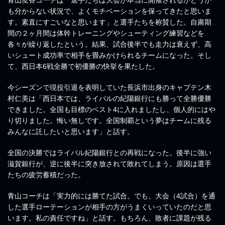
も分からない状況で、よくモチベーションを保ってきたと思いま
す。素直にすごいなと思います」と選手たちを称賛した。自粛期
間の２ヶ月間は体幹トレーニングやシューティング練習などを
各々が繰り返したという。結果、試合後半でも走力は衰えず、高
いシュート成功率で相手を畳みかけられるチームになった。そし
て、西日本6戦全勝で初優勝の快挙を果たした。
今シーズンで現役引退を表明していた長浜市出身のキャプテン木
村仁美は「西日本では、ライバルの紀陽銀行にも勝って全勝優勝
できました。全国も目標のベスト4に入れましたし、個人的にはや
り切りました。悔い無しです。全国制覇という夢はチームに残る
みんなに託したいと思います」と話す。
全国の決勝ではライバル紀陽銀行との再戦になった。後半に強い
滋賀銀行が、逆に後半に突き放されて敗れてしまう。原因は選手
たちの疲労蓄積だった。
青山コーチは「実力的には勝てた試合。でも、大会（4試合）を通
した選手ローテーションが相手の方がうまくいっていたのだと思
います。私の責任ですね」と話す。もちろん、敗者に課題が残る