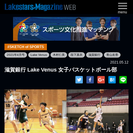
menu
#SKETCH of SPORTS
2021年4月号
Lake Venus
木村仁美
段下真衣
滋賀銀行
青山友香
2021.05.12
滋賀銀行 Lake Venus 女子バスケットボール部