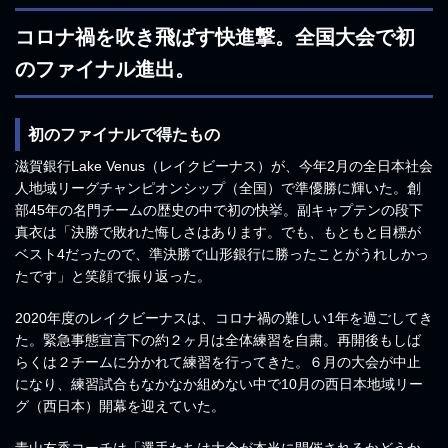
コロナ禍を吹き飛ばす快進撃。全国大会で初
のファイナル進出。
初のファイナルで得たもの
滋賀銀行Lake Venus（レイクビーナス）が、今年2月の全日本社会
人地域リーグチャンピオンシップ（全国）で準優勝に輝いた。創
部45年の名門チームの歴史の中で初の快挙。副キャプテンの段下
真衣は「決勝で敗れた悔しさはあります。でも、もともと目標が
ベスト4だったので、準決勝で山形銀行に勝ったことがうれしかっ
たです」と笑顔で振り返った。
2020年度のレイクビーナスは、コロナ禍の難しい1年を過ごしてき
た。緊急事態宣言下の約２ヶ月は全体練習を自粛。再開後もしば
らくは２チームに分かれて練習を行ってきた。６月の大会が中止
になり、練習試合もなかなか組めない中で10月の西日本地域リー
グ（西日本）開幕を迎えていた。
青山友香コーチは「選手たちは大会が本当に開催されるかどうか