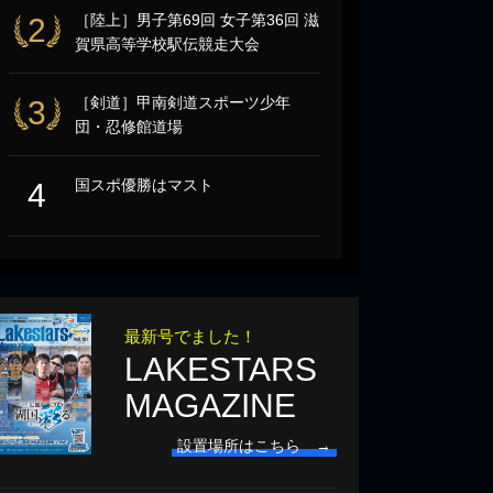
［陸上］男子第69回 女子第36回 滋
2
賀県高等学校駅伝競走大会
［剣道］甲南剣道スポーツ少年
3
団・忍修館道場
国スポ優勝はマスト
4
最新号でました！
LAKESTARS
MAGAZINE
設置場所はこちら →