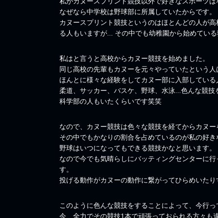
私がカヌースプリント競技以外で好きなスポーツは
なぜなら中学校は野球部に所属していたからです。
カヌースプリント競技というのはほとんどの人が高
る人もいますが... その中でも幼稚園から始めている
私はと言うと高校からカヌー競技を始めました。
同じ高校の先輩もカヌーを元々やっていたという人
ほんとに様々な経験をしてカヌー部に入部している
柔道、サッカー、バスケ、野球、水泳...色んな競
科学部の人もいたくらいです笑笑
なので、カヌー競技は色々な競技を経てからカヌー
その中でもかなりの割合を占めているのが私の好き
野球はいつになってもできる競技かなと思います。
なので今でも気晴らしにバッティングセンターに行
す。
投げる動作がカヌーの動作に繋がってひらめいたり
このように色んな競技をすることによって、今行っ
今、全力でその競技1本で頑張っておられる方々も