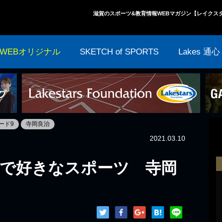
滋賀のスポーツ&教育情報WEBマガジン【レイクス
WEBオリジナル
SKETCH of SPORTS
Lakes 通心
ード9
寺岡良治
2021.03.10
で好きなスポーツ 寺岡