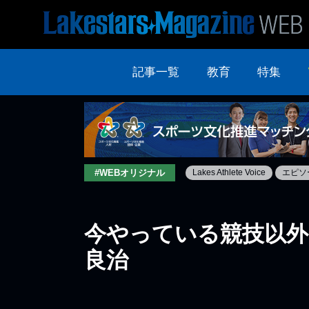
記事一覧
教育
特集
#WEBオリジナル
Lakes Athlete Voice
エピソ
今やっている競技以外
良治