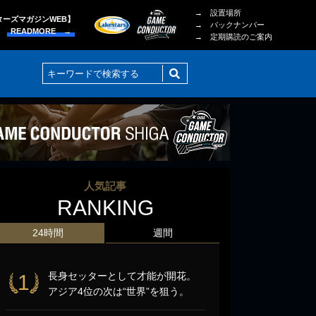
→ 設置場所
ターズマガジンWEB】
→ バックナンバー
READMORE →
→ 定期購読のご案内
人気記事
RANKING
24時間
週間
長身セッターとして才能が開花。
1
アジア4位の次は“世界”を狙う。