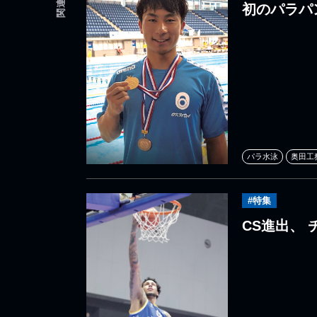
初のパラパ
パラ水泳
奥田工
#特集
CS進出、