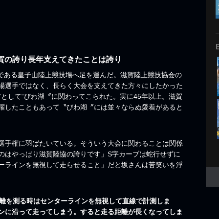
賀の誇り長年支えてきたことは誇り
地である皇子山陸上競技場へ足を運んだ。滋賀陸上競技協会の
場選手ではなく、長らく大会を支えてきた方々にしたかった
方として“びわ湖〞に関わってこられた。実に45年以上。滋賀
躍したこともあって〝びわ湖〞には並々ならぬ愛着があると
選手権に羽ばたいている。そういう大会に関わることは関係
のはやっぱり滋賀陸協の誇りです」S字カーブは蛇行せずに
ーラインを無視して走らせること」だと坂さんは苦笑いを浮
距離を測る時はセンターラインを無視して直線で計測しま
ンに沿って走ってしまう。すると走る距離が長くなってしま