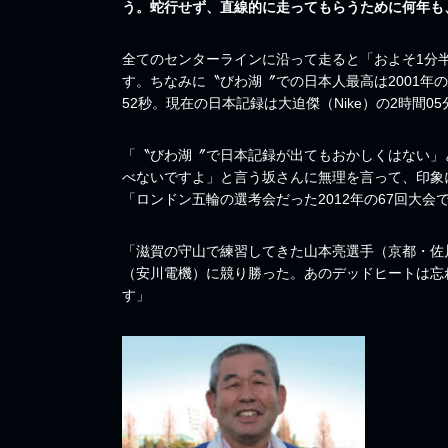
う。蛇行せず、直線的に走ってもらうために何年も
全てのセンターラインに沿って走ると「およそ1分
す。ちなみに〝びわ湖〞での日本人最高は2001年の
52秒。現在の日本記録は大迫傑（Nike）の2時間0
「〝びわ湖〞で日本記録が出てもおかしくはない」と
べないですよ」と言う坂さんに無理を言って、印象
「ロンドン五輪の選考会だった2012年の67回大
「滋賀の守山で練習してきた山本亮選手（京都・佐
（安川電機）に競り勝った。あのデッドヒートは忘
す」