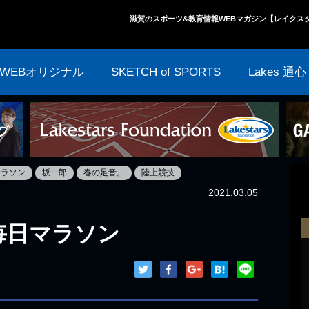
滋賀のスポーツ&教育情報WEBマガジン【レイクス
WEBオリジナル
SKETCH of SPORTS
Lakes 通心
マラソン
坂一郎
春の足音。
陸上競技
2021.03.05
毎日マラソン