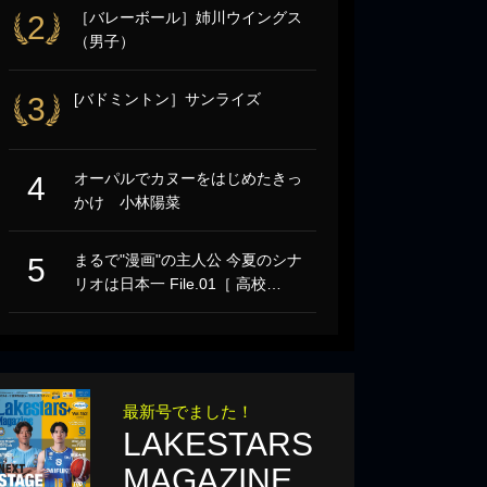
［バレーボール］姉川ウイングス
2
（男子）
[バドミントン］サンライズ
3
オーパルでカヌーをはじめたきっ
4
かけ 小林陽菜
まるで"漫画"の主人公 今夏のシナ
5
リオは日本一 File.01［ 高校…
最新号でました！
LAKESTARS
MAGAZINE