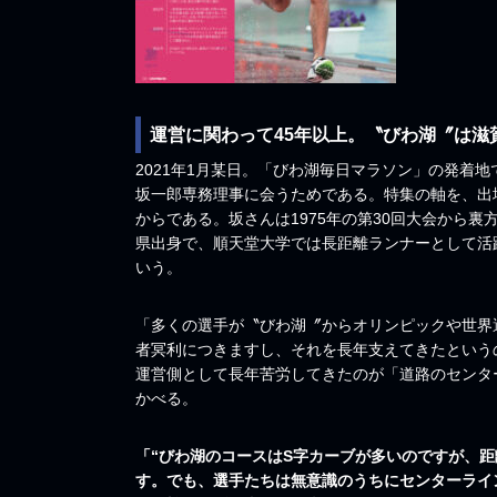
運営に関わって45年以上。〝びわ湖〞は滋
2021年1月某日。「びわ湖毎日マラソン」の発着
坂一郎専務理事に会うためである。特集の軸を、出
からである。坂さんは1975年の第30回大会から裏
県出身で、順天堂大学では長距離ランナーとして活
いう。
「多くの選手が〝びわ湖〞からオリンピックや世界
者冥利につきますし、それを長年支えてきたという
運営側として長年苦労してきたのが「道路のセンタ
かべる。
「“びわ湖のコースはS字カーブが多いのですが、
す。でも、選手たちは無意識のうちにセンターライ