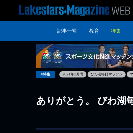
記事一覧
教育
特集
#特集
2021年2月号
びわ湖毎日マラソン
ありがとう。 びわ湖