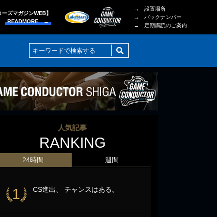
→ 設置場所
ターズマガジンWEB】
→ バックナンバー
READMORE →
→ 定期購読のご案内
人気記事
RANKING
24時間
週間
CS進出、 チャンスはある。
1