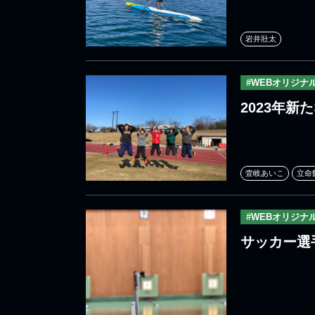
岩井壯太
#WEBオリジナ
2023年
壹岐あいこ
立命
#WEBオリジナ
サッカー選