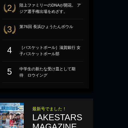
陸上ファミリーのDNAが開花。 ア
2
ジア選手権出場をめざす。
第76回 長浜ひょうたんボウル
3
［バスケットボール］滋賀銀行 女
4
子バスケットボール部
中学生の新たな受け皿として期
5
待 ロウイング
最新号でました！
LAKESTARS
MAGAZINE