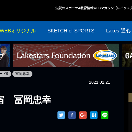
滋賀のスポーツ&教育情報WEBマガジン【レイクス
WEBオリジナル
SKETCH of SPORTS
Lakes 通心
ード9
冨岡忠幸
2021.02.21
宿 冨岡忠幸