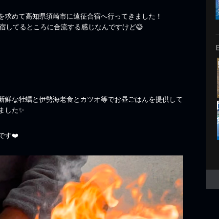
を求めて高知県須崎市に遠征合宿へ行ってきました！
宿してるところに合流する感じなんですけど😅
新鮮な牡蠣と伊勢海老食とカツオ等でお昼ごはんを提供して
ました✨
す❤️