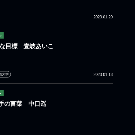
2023.01.20
ル
新たな目標 壹岐あいこ
館大学
2023.01.13
ル
手の言葉 中口遥