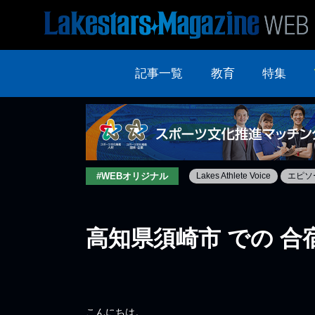
記事一覧
教育
特集
#WEBオリジナル
Lakes Athlete Voice
エピソ
高知県須崎市 での 合
こんにちは。