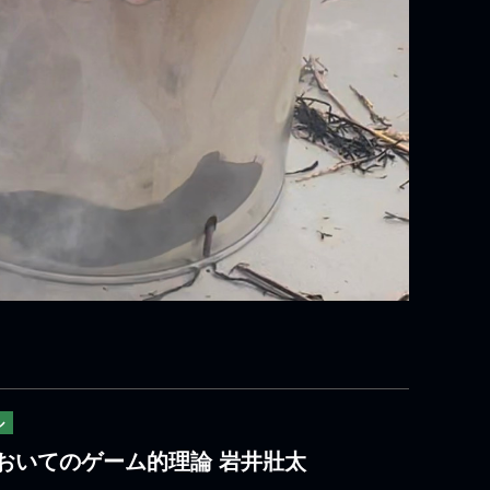
ル
おいてのゲーム的理論 岩井壯太