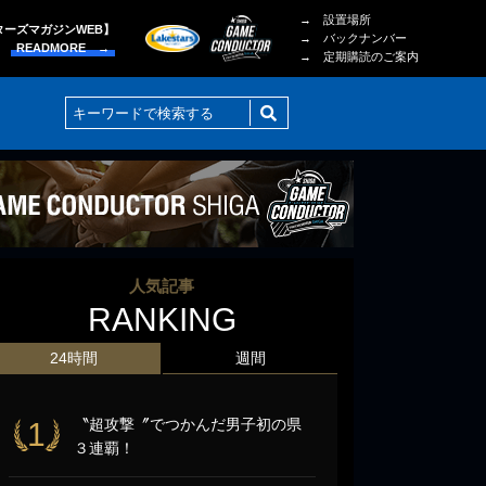
→ 設置場所
ターズマガジンWEB】
→ バックナンバー
READMORE →
→ 定期購読のご案内
人気記事
RANKING
24時間
週間
〝超攻撃〞でつかんだ男子初の県
1
３連覇！