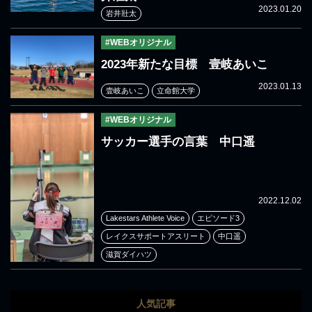
2023.01.20
岩井壯太
#WEBオリジナル
2023年新たな目標 壹岐あいこ
2023.01.13
壹岐あいこ
立命館大学
#WEBオリジナル
サッカー選手の言葉 中口遥
2022.12.02
Lakestars Athlete Voice
エピソード3
レイクスサポートアスリート
中口遥
滋賀ダイハツ
人気記事