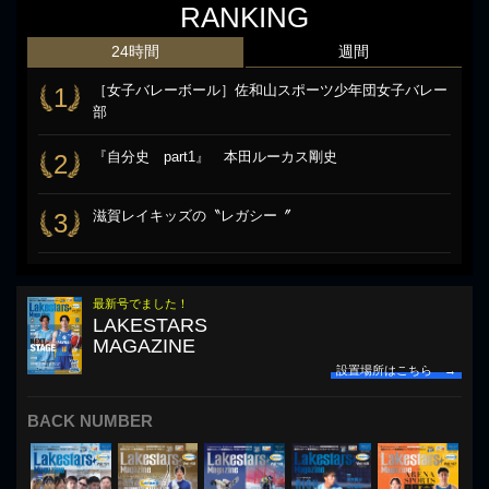
RANKING
24時間
週間
［女子バレーボール］佐和山スポーツ少年団女子バレー
1
部
『自分史 part1』 本田ルーカス剛史
2
滋賀レイキッズの〝レガシー〞
3
最新号でました！
LAKESTARS
MAGAZINE
設置場所はこちら →
BACK NUMBER