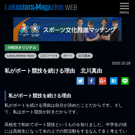
menu
#WEBオリジナル
Lakes Athlete Voice
エピソード5
ボート
北川真由
2020.10.28
私がボート競技を続ける理由 北川真由
私がボート競技を続ける理由
私がボートを続ける理由は自分が決めたことだからです。そし
て、私はボート競技が好きだからです。
高校生で初めてボート競技というものを知りました。中学生の頃
には高校生になって水の上での部活動をするなんて全く考えてい