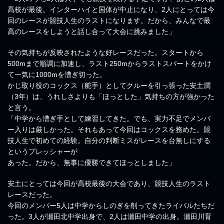
高校が最後。インターハイと国体が中止になり、2人にとっては今
回のレースが競技人生のラストになります。だから、みんなで最
高のレースをしようと話し合って大会に挑みました」
その気持ちが反映されたような好レースだった。スタートから
500mまで順調に加速し、ラスト250mからラストスパートをかけ
て一気に1000mを漕ぎ切った。
かじ取り役のコックス（舵手）としてクルーを引っ張った安土潤
（3年）は、うれしさよりも「ほっとした」気持ちの方が強かった
と言う。
「中学から漕ぎ手として練習してきた。でも、実力不足でメンバ
ー入りは厳しかった。それもあって今回はコックスを務めた。競
技人生で初めての経験。自分の判断ミスがレースを台無しにする
というプレッシャーが
あった。だから、無事に優勝できてほっとしました」
安土にとっては今回が高校最後の大会であり、競技人生のラスト
レースだった。
今回のメンバー5人は中学からしのぎを削ってきたライバルたちだ
った。3人が瀬田北中学出身で、2人は瀬田中学の出身。瀬田川育