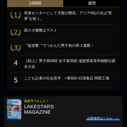
24時間
週間
長身セッターとして才能が開花。アジア4位の次は“世
1
界”を狙う。
国スポ優勝はマスト
2
〝超攻撃〞でつかんだ男子初の県３連覇！
3
［陸上］男子第69回 女子第36回 滋賀県高等学校駅伝競
4
走大会
こども記者の社会見学 <第6回>日清食品 関西工場
5
最新号でました！
LAKESTARS
MAGAZINE
設置場所はこちら →