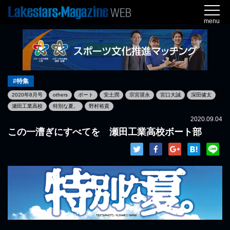
menu
#特集
2020年8月号
others
ボート
安土潤
宗宮奨永
宮口大誠
深田健太
瀬田工業高校
特別な夏。
野村裕貴
2020.09.04
この一漕ぎにすべてを 瀬田工業高校ボート部