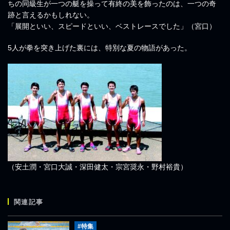
ちの同級生が一つの艇を操って有終の美を飾ったのは、一つの奇
跡と言えるかもしれない。
「展開といい、スピードといい、ベストレースでした」（宮口）
5人が拳を突き上げた裏には、特別な夏の物語があった。
（安土潤・宮口大誠・深田健太・宗宮奨永・野村裕貴）
関連記事
#特集