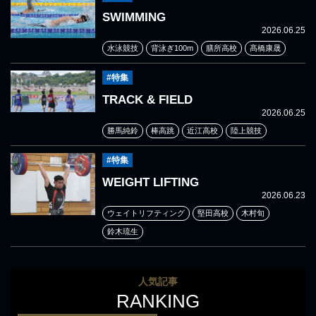
SWIMMING
2026.06.25
水泳競技
背泳ぎ100m
膳所高校
髙橋康晟
#特集
TRACK & FIELD
2026.06.25
勝馬純鈴
棒高跳
近江高校
陸上競技
#特集
WEIGHT LIFTING
2026.06.23
ウェイトリフティング
堅田高校
木村旬
鈴木琉生
人気記事
RANKING