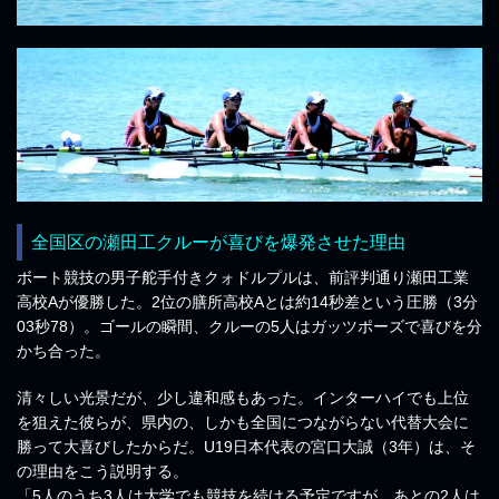
全国区の瀬田工クルーが喜びを爆発させた理由
ボート競技の男子舵手付きクォドルプルは、前評判通り瀬田工業
高校Aが優勝した。2位の膳所高校Aとは約14秒差という圧勝（3分
03秒78）。ゴールの瞬間、クルーの5人はガッツポーズで喜びを分
かち合った。
清々しい光景だが、少し違和感もあった。インターハイでも上位
を狙えた彼らが、県内の、しかも全国につながらない代替大会に
勝って大喜びしたからだ。U19日本代表の宮口大誠（3年）は、そ
の理由をこう説明する。
「5人のうち3人は大学でも競技を続ける予定ですが、あとの2人は