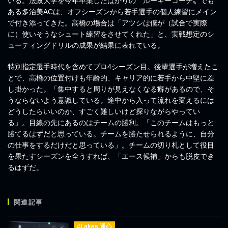
いる。法政大学を今年卒業したばかりの〝ルーキーコーチ〟でも
ある多治美ACは、オフシーズンから若手選手の個人練習にメイン
で付き添ってきた。高橋の場合は「アツシは僕が（試合で実際
に）使いそうなシュート練習をさせてくれた」と、実戦想定のシ
ューティングドリルの成果が結果に表れている。
特別指定選手時代を含めてプロ4シーズン目。後輩選手が増えたこ
とで、高橋の位置付けも年齢的、キャリア的に若手から中堅に差
し掛かった。「集中すると周りが見えなくなる癖があるので、そ
うならないよう意識している。途中から入って流れを変えるには
どうしたらいいのか、すごく難しいけど探りながらやってい
る」。目線の先にあるのはチームの勝利。「このチームはもっと
勝てるはずだと思っている。チームを勝たせられるように、自分
の仕事をするだけだと思っている」。チームの切り札として役目
を果たすシーズンを全うすれば、「エース候補」からも脱皮でき
るはずだ。
関連記事
#Lakes 通心