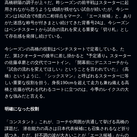
高橋耕陽の調子が上々だ。昨シーズンの前半戦はスターターに起
用されながら思うような成績が残せない試合が続いたが、今シー
ズンは16試合で8度の二桁得点をマーク。「エース候補」と、あり
がた迷惑な称号が付きまとい続けてきた背番号24は、今シーズン
はベンチスタートから試合の流れを変える重要な「切り札」とし
て存在感を発揮し続けている。
今シーズンの高橋の役割はベンチスタートで定着している。た
だ、第1クオーターの後半に差し掛かると〝予定通り〟スターター
の佐藤卓磨との交代でコートイン。「開幕前にデニスコーチから
『試合の流れを変えてほしい』ということを言われていた」（高
橋）というように、「シックスマン」と呼ばれるスターターに等
しい重要な役割を担う。身長190cmを超えて走力も兼ね備える高
橋と佐藤が代わる代わるコートに立つのは、今季のレイクスの大
きな強みだと言える。
明確になった役割
「コンスタント」これが、コーチや周囲が共通して挙げる高橋の
課題だ。 潜在能力の高さは日本代表候補にも召集されるなど折り
紙つき。ただ、好不調の波が大きいことが「エース候補」からの