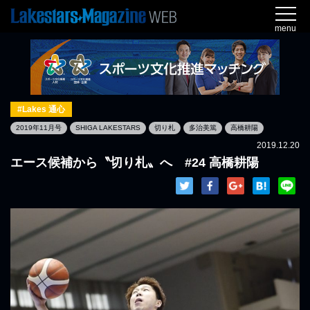
menu
#Lakes 通心
2019年11月号
SHIGA LAKESTARS
切り札
多治美篤
高橋耕陽
2019.12.20
エース候補から〝切り札〟へ #24 高橋耕陽