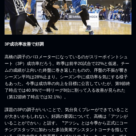
3P成功率改善で好調
高橋の調子のバロメーターになっているのがスリーポイントシュ
ート（3P）成功率だろう。昨季は前半20試合で22%と低迷。チー
ムの成績が上向いた終盤に巻き返したものの、序盤の不振が響き
シーズン平均は28%止まり。シーズン中に成功率を気にする様子
もあった。今季は成功率の向上を目標に公言していたが、第9節終
了時点では40.9%で一時リーグ8位に割って入る改善が見られた
（第12節終了時点では32.1%）。
課題の3Pの調子がいいことで、気分良くプレーができていること
が大きいかもしれない。好調の要因について、高橋は「アツシが
いることがでかい」と話す。〝アツシ〟とは今季から正式にコー
チングスタッフに加わった多治美篤アシスタントコーチを指して