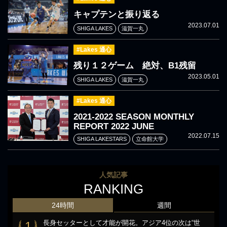
キャプテンと振り返る
2023.07.01
SHIGA LAKES
滋賀一丸
#Lakes 通心
残り１２ゲーム 絶対、B1残留
2023.05.01
SHIGA LAKES
滋賀一丸
#Lakes 通心
2021-2022 SEASON MONTHLY
REPORT 2022 JUNE
2022.07.15
SHIGA LAKESTARS
立命館大学
人気記事
RANKING
24時間
週間
長身セッターとして才能が開花。アジア4位の次は“世
1