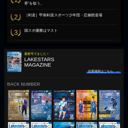
界”を狙う。
［剣道］甲南剣道スポーツ少年団・忍修館道場
2
国スポ優勝はマスト
3
最新号でました！
LAKESTARS
MAGAZINE
設置場所はこちら →
BACK NUMBER