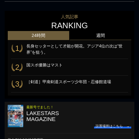
人気記事
RANKING
24時間
週間
長身セッターとして才能が開花。アジア4位の次は“世
1
界”を狙う。
国スポ優勝はマスト
2
［剣道］甲南剣道スポーツ少年団・忍修館道場
3
最新号でました！
LAKESTARS
MAGAZINE
設置場所はこちら →