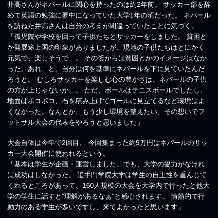
井高さんがネパールに関心を持ったのは約2年前。 サッカー部を辞
めて英語の勉強に夢中になっていた大学1年の頃だった。 ネパール
を訪ねた井高さんは自分の考えが間違っていたことに気づく。
「孤児院や学校を回って子供たちとサッカーをしました。 貧困と
か発展途上国の印象がありましたが、現地の子供たちはとにかく
元気で、楽しそうで…。 その姿からは貧困とかのイメージはなか
った。あれ、と。自分は何を基準にネパールを下に見ていたんだ
ろうと。 むしろサッカーを楽しむ心の豊かさは、ネパールの子供
の方が上じゃないか…。 ただ、ボールはテニスボールでしたし、
地面はボコボコ、石を積み上げてゴールに見立てるなど環境はよ
くなかった。なんとか、もう少し環境を整えたい。その想いでフ
ットサル大会の代表をやろうと思いました」
大会自体は今年で2回目。 今回集まった約9万円はネパールのサッ
カー大会開催に使われるという。
「基本は学生が企画・運営しました。でも、大学の協力がなけれ
ば成功はしなかった。 追手門学院大学は学生の自主性を重んじて
くれるところがあって、160人規模の大会を大学内で行ったと他大
学の学生に話すと”理解があるなぁ”と感心されます。 情熱的で行
動力のある学生が多いですし、来てよかったと思います」