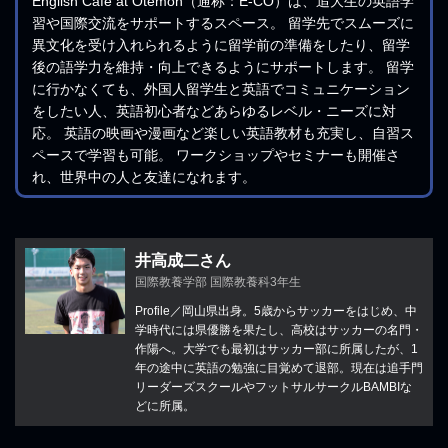
English Café at Otemon（通称：E-CO）は、追大生の英語学
習や国際交流をサポートするスペース。 留学先でスムーズに
異文化を受け入れられるように留学前の準備をしたり、留学
後の語学力を維持・向上できるようにサポートします。 留学
に行かなくても、外国人留学生と英語でコミュニケーション
をしたい人、英語初心者などあらゆるレベル・ニーズに対
応。 英語の映画や漫画など楽しい英語教材も充実し、自習ス
ペースで学習も可能。 ワークショップやセミナーも開催さ
れ、世界中の人と友達になれます。
井高成二さん
国際教養学部 国際教養科3年生
Profile／岡山県出身。5歳からサッカーをはじめ、中
学時代には県優勝を果たし、高校はサッカーの名門・
作陽へ。大学でも最初はサッカー部に所属したが、1
年の途中に英語の勉強に目覚めて退部。現在は追手門
リーダーズスクールやフットサルサークルBAMBIな
どに所属。