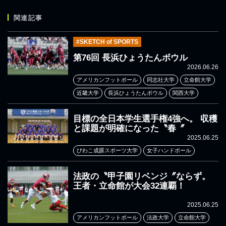
関連記事
#SKETCH of SPORTS
第76回 長浜ひょうたんボウル
2026.06.26
アメリカンフットボール
同志社大学
立命館大学
近畿大学
長浜ひょうたんボウル
関西大学
目標の全日本学生選手権4強へ。 収穫
と課題が明確になった〝春〞
2025.06.25
びわこ成蹊スポーツ大学
女子ハンドボール
法政の〝甲子園リベンジ〞ならず。
王者・立命館が大会32連覇！
2025.06.25
アメリカンフットボール
法政大学
立命館大学