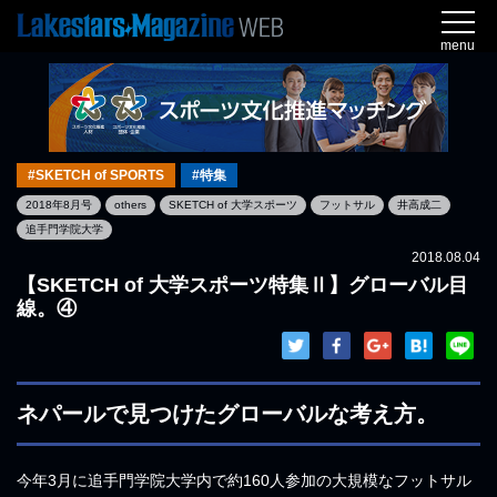
menu
#SKETCH of SPORTS
#特集
2018年8月号
others
SKETCH of 大学スポーツ
フットサル
井高成二
追手門学院大学
2018.08.04
【SKETCH of 大学スポーツ特集Ⅱ】グローバル目
線。④
ネパールで見つけたグローバルな考え方。
今年3月に追手門学院大学内で約160人参加の大規模なフットサル