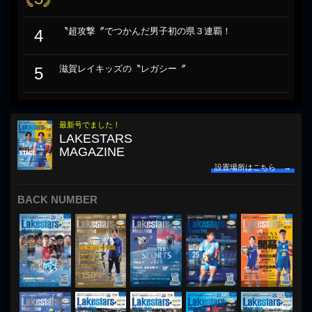
〝超攻撃〞でつかんだ男子初の県３連覇！
4
滋賀レイキッズの〝レガシー〞
5
最新号でました！
LAKESTARS
MAGAZINE
設置場所はこちら →
BACK NUMBER