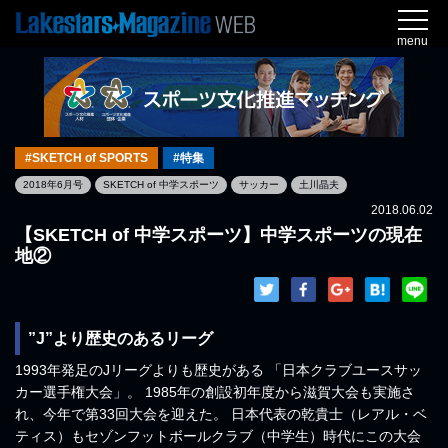
menu
#SKETCH of SPORTS
#特集
2018年6月号
SKETCH of 中学スポーツ
サッカー
土川晶夫
2018.06.02
【SKETCH of 中学スポーツ】中学スポーツの現在
地②
”J”より歴史のあるリーグ
1993年発足のJリーグよりも歴史がある 「日本クラブユースサッ
カー選手権大会」。 1985年の創設初年度から滋賀大会も実施さ
れ、今年で第33回大会を迎えた。 日本代表の乾貴士（レアル・ベ
ティス）もセゾンフットボールクラブ（中学生）時代にこの大会