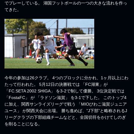
でプレーしている。 湖国フットボールの一つの大きな流れを作っ
てきた。
今年の参加は26クラブ。 4つのブロックに分かれ、1ヶ月以上にわ
たって行われた。 5月12日の決勝戦では 「FC湖東」が
「FC.SETA 2002 SHIGA」 を3-2で制して優勝。 3位決定戦では
「FostaFC」 が 「ラドソン滋賀」 を3-1で下した。 このトップ4
に加え、関西サンライズリーグで戦う 「MIOびわこ滋賀ジュニア
ユース」 が関西大会に出場。 勝ち進めば、”J下部”と略称されるJ
リーグクラブの下部組織チームなどと、全国切符をかけてしのぎ
を削ることになる。