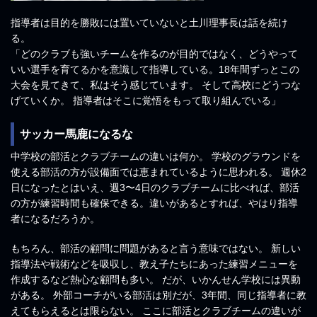
指導者は目的を勝敗には置いていないと土川理事長は話を続け
る。
「どのクラブも強いチームを作るのが目的ではなく、どうやって
いい選手を育てるかを意識して指導している。18年間ずっとこの
大会を見てきて、私はそう感じています。 そして高校にどうつな
げていくか。 指導者はそこに覚悟をもって取り組んでいる」
サッカー馬鹿になるな
中学校の部活とクラブチームの違いは何か。 学校のグラウンドを
使える部活の方が設備面では恵まれているように思われる。 週休2
日になったとはいえ、週3〜4日のクラブチームに比べれば、部活
の方が練習時間も確保できる。違いがあるとすれば、やはり指導
者になるだろうか。
もちろん、部活の顧問に問題があると言う意味ではない。 新しい
指導法や戦術などを吸収し、教え子たちにあった練習メニューを
作成するなど熱心な顧問も多い。 だが、いかんせん学校には異動
がある。 外部コーチがいる部活は別だが、3年間、同じ指導者に教
えてもらえるとは限らない。 ここに部活とクラブチームの違いが