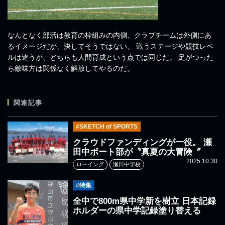
なんとなく部活は教育の枠組みの内側、クラブチームは外側にあ
るイメージだが、決してそうではない。 戦うステージや競技レベ
ルは違うが、どちらも人間育成という点では同じだ。 足がつった
ら敵味方は関係なく解放してやるのだ。
関連記事
#SKETCH of SPORTS
クラウドファンディングが一役。 瀬
田中ボート部が〝真夏の大冒険〞
2025.10.30
ローイング
瀬田中学校
#特集
全中で800m県中学新を樹立 日本記録
ホルダーの県中学記録塗り替える