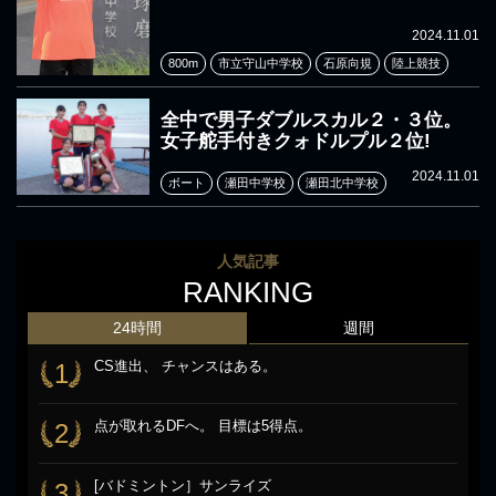
2024.11.01
800m
市立守山中学校
石原向規
陸上競技
全中で男子ダブルスカル２・３位。
女子舵手付きクォドルプル２位!
2024.11.01
ボート
瀬田中学校
瀬田北中学校
人気記事
RANKING
24時間
週間
CS進出、 チャンスはある。
1
点が取れるDFへ。 目標は5得点。
2
[バドミントン］サンライズ
3