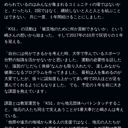
められているのはみんなが集まれるコミュニティの場ではないか
と。だったら1、2回ではなく、継続しないと人と人とを結ぶこと
はできない。 月に一度、１年間続けることにしました」
「KS1」 の活動は 「被災地のために何か貢献できないか」 という
嶋さんの想いから始まった。 そして2017年の10月で区切りの１年
を迎える。
「自分には何ができるかを考えた時、大学で学んでいるスポーツ
分野の知識を活かせないかと思いました。 運動の必要性を話した
り、滋賀の”じだらく体操”なんかも取り入れたり。 楽しみながら
健康になるプログラムを作ってきました。 最初は人を集めるのが
大変でしたが、徐々に認知度も上がって多い時で20人ほどが足を
運んでくれるようにもなりました。 でも、予定の１年を前に大き
な課題を抱えています」
課題とは教室運営を 「KS1」から地元団体へバトンタッチするこ
と。 地元の人たち同士で支えあうことが1番大事だと嶋さんは考え
ている。
「他県や遠方の地域から来る人の支援ではなく、地元の人たちが