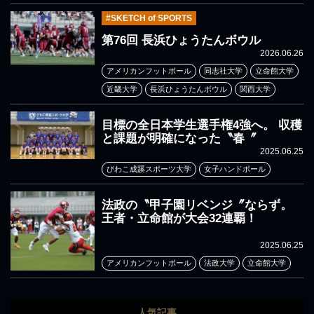
#SKETCH of SPORTS
第76回 長浜ひょうたんボウル
2026.06.26
アメリカンフットボール
同志社大学
立命館大学
近畿大学
長浜ひょうたんボウル
関西大学
目標の全日本学生選手権4強へ。 収穫
と課題が明確になった〝春〞
2025.06.25
びわこ成蹊スポーツ大学
女子ハンドボール
法政の〝甲子園リベンジ〞ならず。
王者・立命館が大会32連覇！
2025.06.25
アメリカンフットボール
法政大学
立命館大学
人気記事