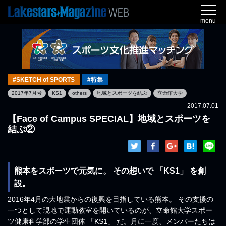
menu
#SKETCH of SPORTS
#特集
2017年7月号
KS1
others
地域とスポーツを結ぶ
立命館大学
2017.07.01
【Face of Campus SPECIAL】地域とスポーツを
結ぶ②
熊本をスポーツで元気に。 その想いで 「KS1」 を創
設。
2016年4月の大地震からの復興を目指している熊本。 その支援の
一つとして現地で運動教室を開いているのが、立命館大学スポー
ツ健康科学部の学生団体 「KS1」 だ。月に一度、メンバーたちは