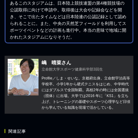
あるこのスタジアムは、日本陸上競技連盟の第4種競技場の
公認取得に向けて申請中。取得後は大会や記録会などを開
き、そこで出たタイムなどは日本陸連の公認記録として認め
られることに。また、中央の天然芝フィールドを利用してス
ポーツイベントなどの計画も進行中。本当の意味で地域に開
かれたスタジアムになりそうだ。
嶋 晴菜さん
立命館大学スポーツ健康科学部3回生
Profile／しま・せいな。京都府出身。立命館宇治高等
学校卒。小学1年から硬式テニスをはじめ、中学時代
にはダブルスで全国制覇。高校2年の時には全国選抜
（団体）に出場。大学では2016 年に「KS1」を立ち
上げ、トレーニングの基礎やスポーツ心理学など日頃
から学んでいる知識を現場で活かしている。
関連記事