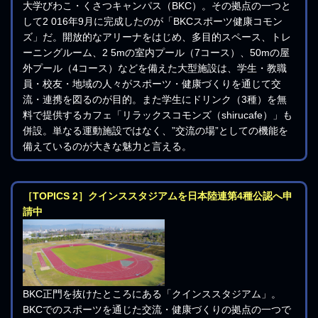
大学びわこ・くさつキャンパス（BKC）。その拠点の一つと
して2 016年9月に完成したのが「BKCスポーツ健康コモン
ズ」だ。開放的なアリーナをはじめ、多目的スペース、トレ
ーニングルーム、2 5mの室内プール（7コース）、50mの屋
外プール（4コース）などを備えた大型施設は、学生・教職
員・校友・地域の人々がスポーツ・健康づくりを通じて交
流・連携を図るのが目的。また学生にドリンク（3種）を無
料で提供するカフェ「リラックスコモンズ（shirucafe）」も
併設。単なる運動施設ではなく、”交流の場”としての機能を
備えているのが大きな魅力と言える。
［TOPICS 2］クインススタジアムを日本陸連第4種公認へ申
請中
BKC正門を抜けたところにある「クインススタジアム」。
BKCでのスポーツを通じた交流・健康づくりの拠点の一つで