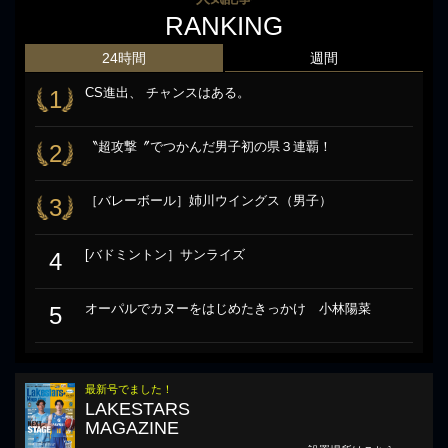
RANKING
24時間
週間
CS進出、 チャンスはある。
1
〝超攻撃〞でつかんだ男子初の県３連覇！
2
［バレーボール］姉川ウイングス（男子）
3
[バドミントン］サンライズ
4
オーパルでカヌーをはじめたきっかけ 小林陽菜
5
最新号でました！
LAKESTARS
MAGAZINE