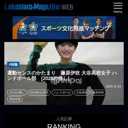
menu
#特集
運動センスのかたまり 藤原伊吹 大谷高校女子 ハ
ンドボール部 [2020の推し]
2020.11.24
2020の推し
2020年11月号
ハンドボール
大谷高校
藤原伊吹
高校特集
人気記事
RANKING