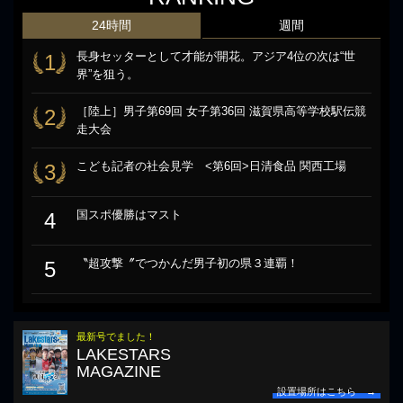
24時間
週間
長身セッターとして才能が開花。アジア4位の次は“世
1
界”を狙う。
［陸上］男子第69回 女子第36回 滋賀県高等学校駅伝競
2
走大会
こども記者の社会見学 <第6回>日清食品 関西工場
3
国スポ優勝はマスト
4
〝超攻撃〞でつかんだ男子初の県３連覇！
5
最新号でました！
LAKESTARS
MAGAZINE
設置場所はこちら →