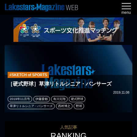
menu
#SKETCH of SPORTS
［硬式野球］草津リトルシニア・パンサーズ
2019.11.08
2019年11月号
伊藤愛都
有川元翔
硬式野球
草津リトルシニア・パンサーズ
西村博之
野球
人気記事
RANKING