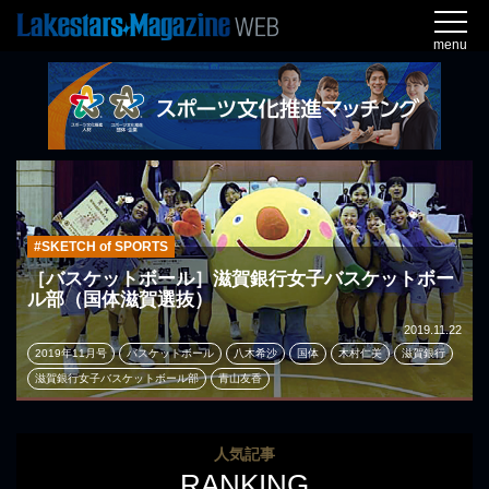
menu
#SKETCH of SPORTS
［バスケットボール］滋賀銀行女子バスケットボー
ル部（国体滋賀選抜）
2019.11.22
2019年11月号
バスケットボール
八木希沙
国体
木村仁美
滋賀銀行
滋賀銀行女子バスケットボール部
青山友香
人気記事
RANKING