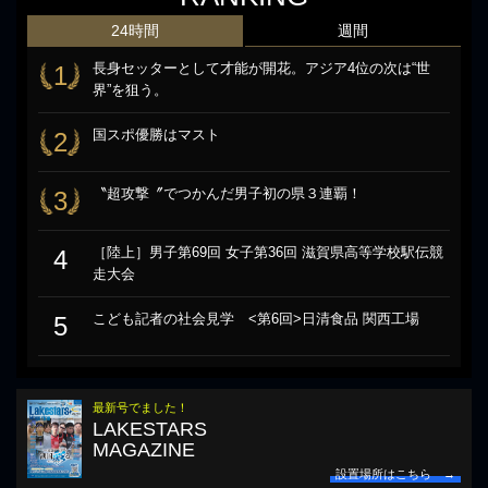
24時間
週間
長身セッターとして才能が開花。アジア4位の次は“世
1
界”を狙う。
国スポ優勝はマスト
2
〝超攻撃〞でつかんだ男子初の県３連覇！
3
［陸上］男子第69回 女子第36回 滋賀県高等学校駅伝競
4
走大会
こども記者の社会見学 <第6回>日清食品 関西工場
5
最新号でました！
LAKESTARS
MAGAZINE
設置場所はこちら →