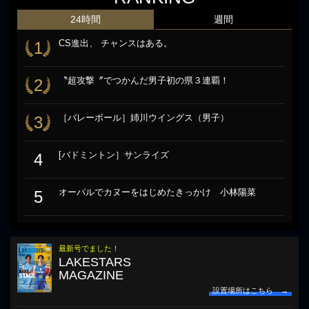
24時間
週間
CS進出、 チャンスはある。
1
〝超攻撃〞でつかんだ男子初の県３連覇！
2
［バレーボール］姉川ウイングス（男子）
3
[バドミントン］サンライズ
4
オーパルでカヌーをはじめたきっかけ 小林陽菜
5
最新号でました！
LAKESTARS
MAGAZINE
設置場所はこちら →