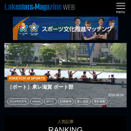
menu
#SKETCH of SPORTS
［ボート］東レ滋賀 ボート部
2018.08.04
2018年8月号
others
ボート
杉嶋俊幸
東レ滋賀
青松載剛
人気記事
RANKING