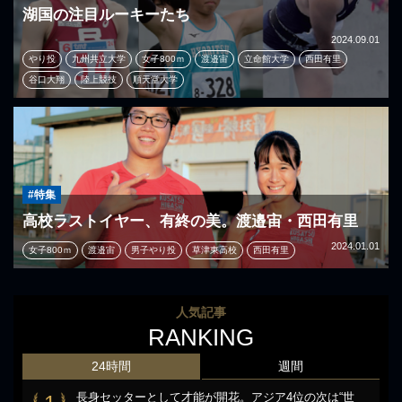
湖国の注目ルーキーたち
2024.09.01
やり投
九州共立大学
女子800ｍ
渡邉宙
立命館大学
西田有里
谷口大翔
陸上競技
順天堂大学
#特集
高校ラストイヤー、有終の美。渡邉宙・西田有里
2024.01.01
女子800ｍ
渡邉宙
男子やり投
草津東高校
西田有里
人気記事
RANKING
24時間
週間
長身セッターとして才能が開花。アジア4位の次は“世