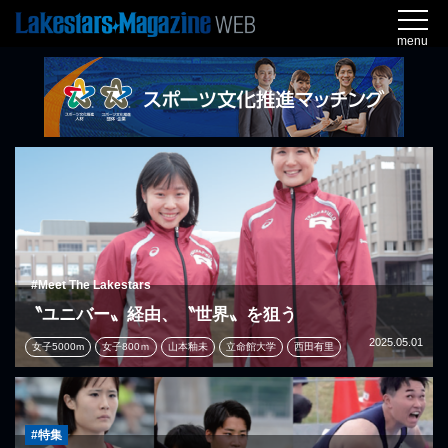
menu
#Meet The Lakestars
〝ユニバー〟経由、〝世界〟を狙う
2025.05.01
女子5000m
女子800ｍ
山本釉未
立命館大学
西田有里
#特集