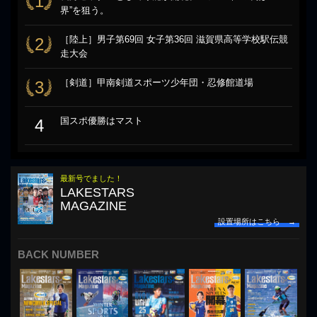
1
界”を狙う。
［陸上］男子第69回 女子第36回 滋賀県高等学校駅伝競
2
走大会
［剣道］甲南剣道スポーツ少年団・忍修館道場
3
国スポ優勝はマスト
4
最新号でました！
LAKESTARS
MAGAZINE
設置場所はこちら →
BACK NUMBER