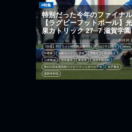
#特集
特別だった今年のファイナ
【ラグビーフットボール】
泉カトリック 27─7 滋賀学園
2022.01.
【特集】ハイライト晴れ舞台裏2021
2021年12月号
others
中峰将
光泉カトリック高校
堺裕介
奈須貴大
山鹿楓太
恩田慶吾
東海隼
滋賀学園高校
第101回全国高校ラグビーフットボール大会
米戸泰史
薬師寺利弥