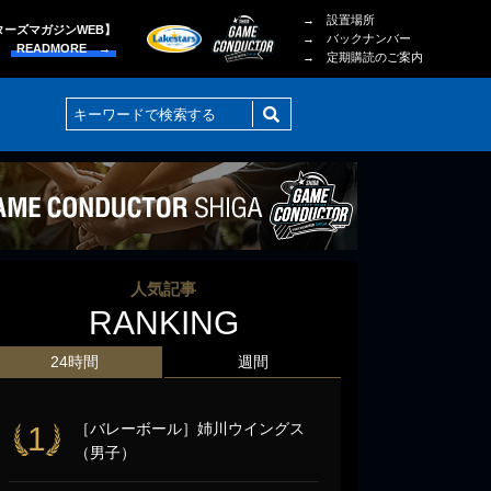
→ 設置場所
ターズマガジンWEB】
→ バックナンバー
READMORE →
→ 定期購読のご案内
人気記事
RANKING
24時間
週間
［バレーボール］姉川ウイングス
1
（男子）