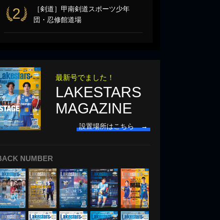
［剣道］甲南剣道スポーツ少年
2
団・忍修館道場
最新号でました！
LAKESTARS
MAGAZINE
設置場所はこちら →
BACK NUMBER