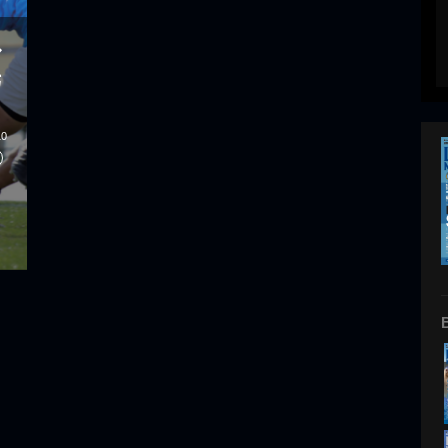
ル
光
10