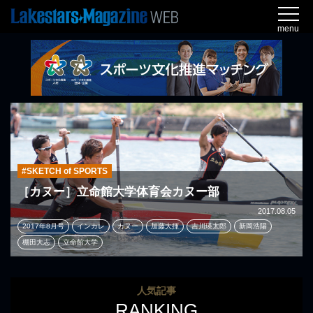
menu
#SKETCH of SPORTS
［カヌー］立命館大学体育会カヌー部
2017.08.05
2017年8月号
インカレ
カヌー
加藤大揮
吉川瑛太郎
新岡浩陽
棚田大志
立命館大学
人気記事
RANKING