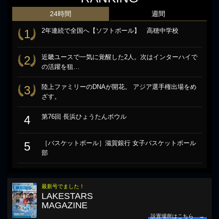
24時間
週間
2年連続で全国へ【ソフトボール】 高穂中学校
1
近畿ユースで一気に覚醒した2人。次はインターハイで
2
の活躍を狙…
陸上ファミリーのDNAが開花。 アジア選手権出場をめ
3
ざす。
第76回 長浜ひょうたんボウル
4
［バスケットボール］滋賀銀行 女子バスケットボール
5
部
最新号でました！
LAKESTARS
MAGAZINE
設置場所はこちら →