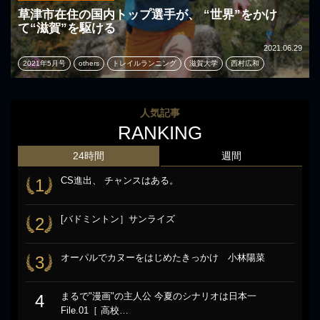
草津市在住の国内トップ選手が、 “世界”をかけ
て“滋賀”を駆ける
2021.06.29
2021年5月号
others
トレイルランニング
滋賀大学
西村広和
人気記事
RANKING
24時間
週間
CS進出、 チャンスはある。
1
[バドミントン］サンライズ
2
オーパルでカヌーをはじめたきっかけ 小林陽菜
3
まるで"漫画"の主人公 今夏のシナリオは日本一
4
File.01［ 高校…