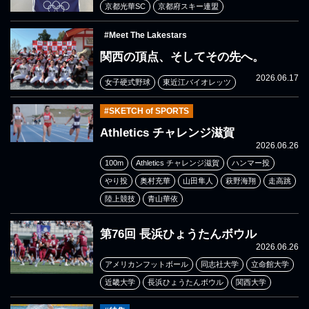
京都光華SC
京都府スキー連盟
#Meet The Lakestars
関西の頂点、そしてその先へ。
2026.06.17
女子硬式野球
東近江バイオレッツ
#SKETCH of SPORTS
Athletics チャレンジ滋賀
2026.06.26
100m
Athletics チャレンジ滋賀
ハンマー投
やり投
奥村充華
山田隼人
萩野海翔
走高跳
陸上競技
青山華依
第76回 長浜ひょうたんボウル
2026.06.26
アメリカンフットボール
同志社大学
立命館大学
近畿大学
長浜ひょうたんボウル
関西大学