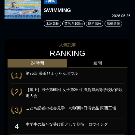
#特集
SWIMMING
2026.06.25
水泳競技
背泳ぎ100m
膳所高校
髙橋康晟
人気記事
RANKING
24時間
週間
第76回 長浜ひょうたんボウル
1
［陸上］男子第69回 女子第36回 滋賀県高等学校駅伝競
2
走大会
こども記者の社会見学 <第6回>日清食品 関西工場
3
中学生の新たな受け皿として期待 ロウイング
4