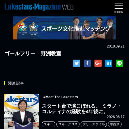
menu
2018.09.21
ゴールフリー 野洲教室
関連記事
#Meet The Lakestars
スタート台で涙こぼれる。 ミラノ・
コルティナの経験を4年後に。
2026.06.17
スキー
スキークロス
フリースタイル
中西凛