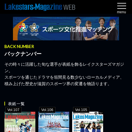
menu
BACK NUMBER
バックナンバー
その時々に活躍した旬な選手が表紙を飾るレイクスターズマガジ
ン。
スポーツを通じたドラマを垣間見る数少ないローカルメディア、
積み上げた歴史が滋賀のスポーツ界の変遷を物語ります。
表紙一覧
Vol.107
Vol.106
Vol.105