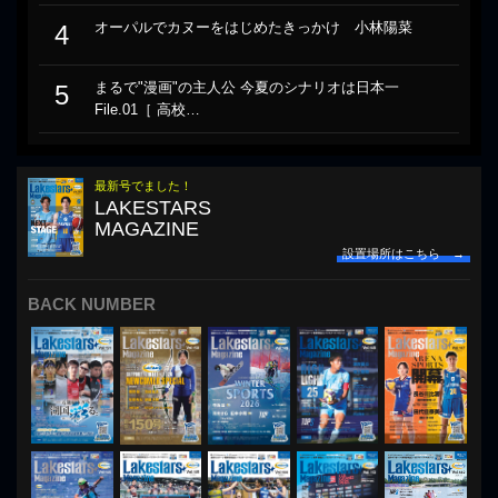
オーパルでカヌーをはじめたきっかけ 小林陽菜
4
まるで"漫画"の主人公 今夏のシナリオは日本一
5
File.01［ 高校…
最新号でました！
LAKESTARS
MAGAZINE
設置場所はこちら →
BACK NUMBER