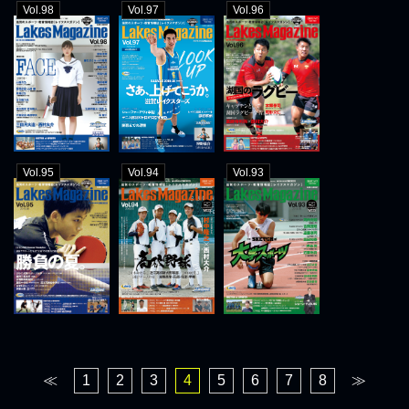
Vol.98
Vol.97
Vol.96
Vol.95
Vol.94
Vol.93
≪
1
2
3
4
5
6
7
8
≫