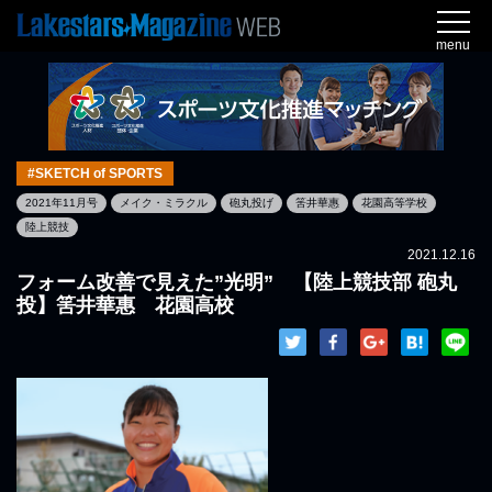
menu
#SKETCH of SPORTS
2021年11月号
メイク・ミラクル
砲丸投げ
筈井華惠
花園高等学校
陸上競技
2021.12.16
フォーム改善で見えた”光明” 【陸上競技部 砲丸
投】筈井華惠 花園高校