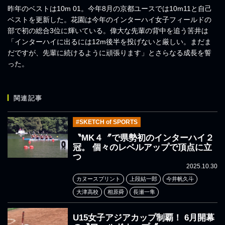
昨年のベストは10m 01。今年8月の京都ユースでは10m11と自己
ベストを更新した。花園は今年のインターハイ女子フィールドの
部で初の総合3位に輝いている。偉大な先輩の背中を追う筈井は
「インターハイに出るには12m後半を投げないと厳しい。まだま
だですが、先輩に続けるように頑張ります」とさらなる成長を誓
った。
関連記事
#SKETCH of SPORTS
〝MK４〞で県勢初のインターハイ２
冠。 個々のレベルアップで頂点に立
つ
2025.10.30
カヌースプリント
上段結一郎
今井帆久斗
大津高校
相原舜
長瀬一隼
U15女子アジアカップ制覇！ 6月開幕