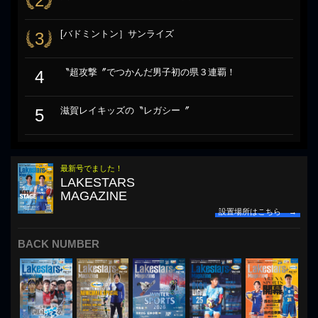
2
[バドミントン］サンライズ
3
〝超攻撃〞でつかんだ男子初の県３連覇！
4
滋賀レイキッズの〝レガシー〞
5
最新号でました！
LAKESTARS
MAGAZINE
設置場所はこちら →
BACK NUMBER