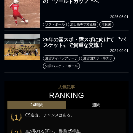
の〝ワールドカップ〞へ
2025.05.01
ソフトボール
池田高等学校辻校
港良来
25年の国スポ・障スポに向けて 〝バ
スケット〟で貴重な交流！
2024.09.01
滋賀ダイハツアリーナ
滋賀国スポ・障スポ
知的バスケットボール
人気記事
RANKING
24時間
週間
CS進出、 チャンスはある。
1
点が取れるDFへ。 目標は5得点。