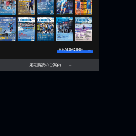
READMORE →
定期購読のご案内