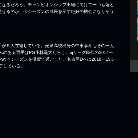
になるだろう。チャンピオンシップ出場に向けて一つも落と
見せるのか。今シーズンの成長を示す絶好の機会になりそう
手が５人在籍している。光泉高校出身の中東泰斗もその一人
のある選手はPG小林遥太だろう。bjリーグ時代の2014ー
め４シーズンを滋賀で過ごした。名古屋Dへは2018ー19シ
了している。