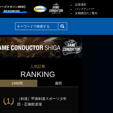
→ 設置場所
ターズマガジンWEB】
→ バックナンバー
READMORE →
→ 定期購読のご案内
人気記事
RANKING
24時間
週間
［剣道］甲南剣道スポーツ少年
1
団・忍修館道場