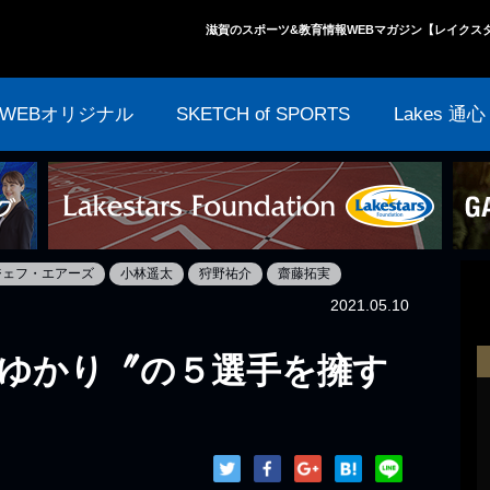
滋賀のスポーツ&教育情報WEBマガジン【レイクス
WEBオリジナル
SKETCH of SPORTS
Lakes 通心
ジェフ・エアーズ
小林遥太
狩野祐介
齋藤拓実
2021.05.10
ゆかり〞の５選手を擁す