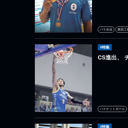
パラ水泳
奥田工
#特集
CS進出、
バスケットボール
#特集