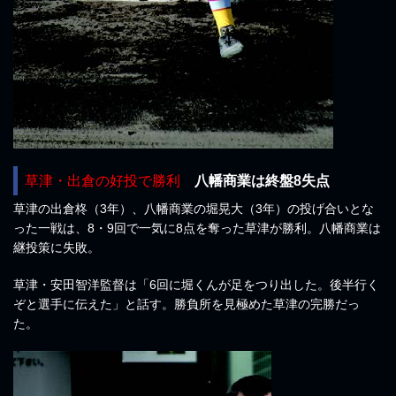
草津・出倉の好投で勝利
八幡商業は終盤8失点
草津の出倉柊（3年）、八幡商業の堀晃大（3年）の投げ合いとな
った一戦は、8・9回で一気に8点を奪った草津が勝利。八幡商業は
継投策に失敗。
草津・安田智洋監督は「6回に堀くんが足をつり出した。後半行く
ぞと選手に伝えた」と話す。勝負所を見極めた草津の完勝だっ
た。