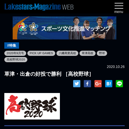
menu
#特集
2020年9月号
PICK UP GAMES
八幡商業高校
草津高校
野球
高校野球2020
2020.10.26
草津・出倉の好投で勝利 ［高校野球］