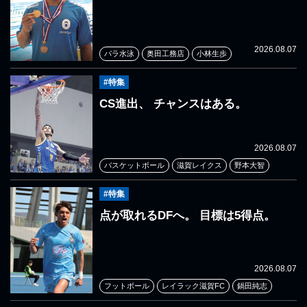
2026.08.07
パラ水泳
奥田工務店
小林生歩
#特集
CS進出、 チャンスはある。
2026.08.07
バスケットボール
滋賀レイクス
野本大智
#特集
点が取れるDFへ。 目標は5得点。
2026.08.07
フットボール
レイラック滋賀FC
鍋田純志