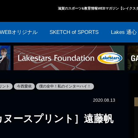
滋賀のスポーツ&教育情報WEBマガジン【レイクス
WEBオリジナル
SKETCH of SPORTS
Lakes 通心
リント
今西愛依
僕の全中！私のインターハイ！
2020.08.13
［カヌースプリント］遠藤帆