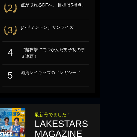
点が取れるDFへ。 目標は5得点。
2
[バドミントン］サンライズ
3
〝超攻撃〞でつかんだ男子初の県
4
３連覇！
滋賀レイキッズの〝レガシー〞
5
最新号でました！
LAKESTARS
MAGAZINE