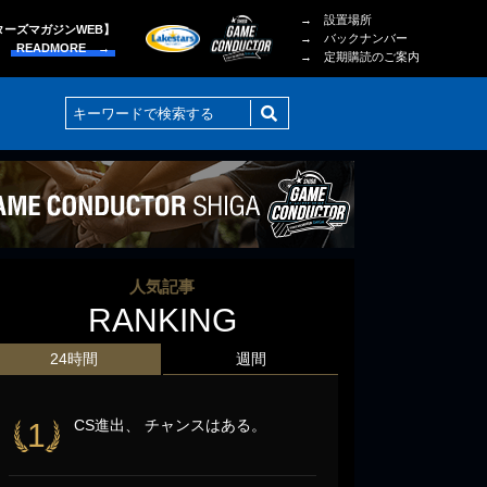
→ 設置場所
ターズマガジンWEB】
→ バックナンバー
READMORE →
→ 定期購読のご案内
人気記事
RANKING
24時間
週間
CS進出、 チャンスはある。
1