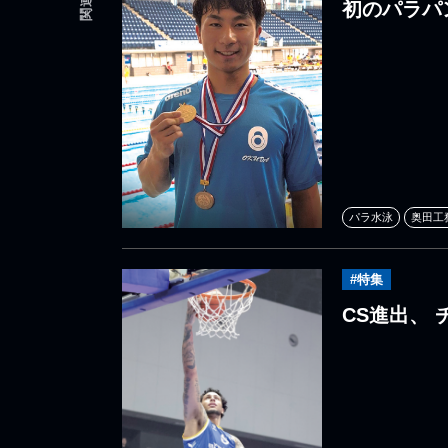
初のパラパ
パラ水泳
奥田工
#特集
CS進出、