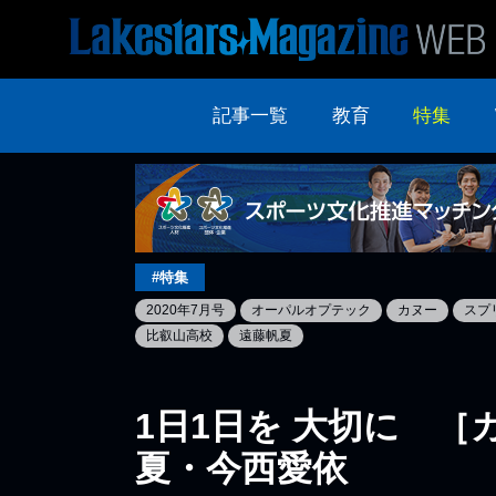
記事一覧
教育
特集
#特集
2020年7月号
オーパルオプテック
カヌー
スプ
比叡山高校
遠藤帆夏
1日1日を 大切に 
夏・今西愛依