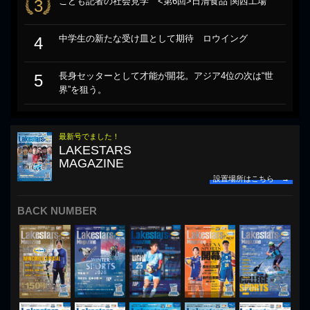
こども記者の社会見学 <第6回>日清食品 関西工場
3
中学生の新たな受け皿として期待 ロウイング
4
長身セッターとして才能が開花。アジア4位の次は“世
5
界”を狙う。
最新号でました！
LAKESTARS
MAGAZINE
設置場所はこちら →
BACK NUMBER