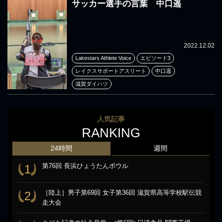
サッカー選手の言葉 中口遥
2022.12.02
Lakestars Athlete Voice
エピソード3
レイクスサポートアスリート
中口遥
滋賀ダイハツ
人気記事
RANKING
24時間
週間
第76回 長浜ひょうたんボウル
1
［陸上］男子第69回 女子第36回 滋賀県高等学校駅伝競
2
走大会