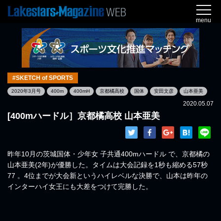
menu
#SKETCH of SPORTS
2020年3月号
400m
400mH
京都橘高校
国体
安田文彦
山本亜美
2020.05.07
[400mハードル］京都橘高校 山本亜美
昨年10月の茨城国体・少年女 子共通400mハードル で、京都橘の
山本亜美(2年)が優勝した。タイムは大会記録を1秒も縮める57秒
77 。4位までが大会新というハイレベルな決勝で、山本は昨年の
インターハイ女王にも大差をつけて完勝した。