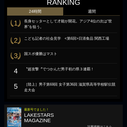
RANKING
24時間
週間
長身セッターとして才能が開花。アジア4位の次は“世
1
界”を狙う。
こども記者の社会見学 <第6回>日清食品 関西工場
2
国スポ優勝はマスト
3
〝超攻撃〞でつかんだ男子初の県３連覇！
4
［陸上］男子第69回 女子第36回 滋賀県高等学校駅伝競
5
走大会
最新号でました！
LAKESTARS
MAGAZINE
設置場所はこちら →