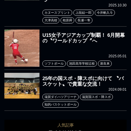
2025.10.30
カヌースプリント
上段結一郎
今井帆久斗
大津高校
相原舜
長瀬一隼
U15女子アジアカップ制覇！ 6月開幕
の〝ワールドカップ〞へ
2025.05.01
ソフトボール
池田高等学校辻校
港良来
25年の国スポ・障スポに向けて 〝バ
スケット〟で貴重な交流！
2024.09.01
滋賀ダイハツアリーナ
滋賀国スポ・障スポ
知的バスケットボール
人気記事