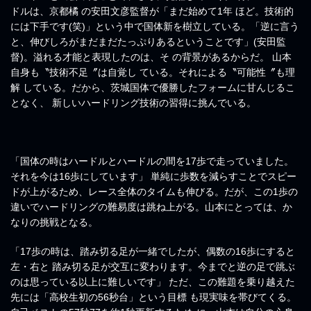
ドルは、京都橘 の安田文彦監督が「まだ始めて1年 ほど。技術的
には下手です(笑)」という中で国体新を樹立している。「逆に言う
と、伸びしろがまだまだたっぷりあるということです」(安田監
督)。溢れる才能と表現したのは、そ の背景があるからだ。 山本
自身も〝技術不足〞は自覚し ている。それによる〝可能性〞も理
解 している。だから、茨城国体で優勝したフォームに甘んじるこ
となく、 新しいハードリング技術の習得に挑んでいる。
「国体の時はハードルとハードルの間を17歩で走っていました。
それを今は16歩にしています」 単純に歩数を減らすことでスピー
ドが上がるため、レース全体のタイムも伸びる。だが、この1歩の
違いでハードリングの難易度は跳ね上がる。山本にとっては、か
なりの挑戦となる。
「17歩の時は、踏み切る足が一緒でしたが、偶数の16歩にすると
左・右と 踏み切る足が交互に変わります。今までと逆の足で跳ぶ
のは思っている以上に難しいです」 ただ、この難題を乗り越えた
先には「高校生初の56秒台」という目標 も現実味を帯びてくる。