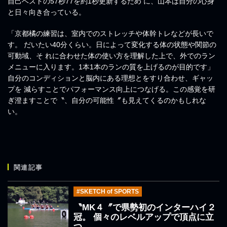
自己ベストの57秒77を約1秒更新するため に、山本は自分の心身
と日々向き合っている。
「京都橘の練習は、室内でのストレッチや体幹トレなどが長いで
す。 だいたい40分くらい。日によって変化する体の状態や関節の
可動域、そ れに合わせた体の使い方を理解した上で、外でのラン
メニューに入ります。1本1本のランの質を上げるのが目的です」
自分のコンディションと脳内にある理想とをすり合わせ、ギャッ
プを 減らすことでパフォーマンス向上につなげる。この感覚を研
ぎ澄ますことで〝、自分の可能性〞も見えてくるのかもしれな
い。
関連記事
#SKETCH of SPORTS
〝MK４〞で県勢初のインターハイ２
冠。 個々のレベルアップで頂点に立
つ