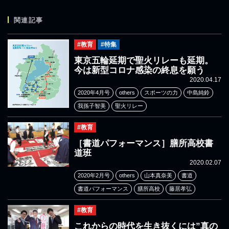
関連記事
#教育
#特集
東京五輪延期で聖火リレーも延期。
今は新型コロナ感染の終息を願う
2020.04.17
2020年4月号
others
スポーツの力
中島純鈴
我孫子智美
聖火リレー
#教育
［書道パフォーマンス］膳所高校書
道班
2020.02.07
2020年2月号
others
山本真奈美
書道
書道パフォーマンス
膳所高校
藤居孝弘
#教育
これからの時代を生き抜くには”真の