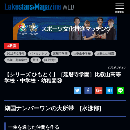
menu
#教育
2019年9月号
バドミントン
延暦寺学園
比叡山中学校
比叡山幼稚園
比叡山高等学校
競泳
陸上競技
2019.09.20
【シリーズ ひもとく】［延暦寺学園］比叡山高等
学校・中学校・幼稚園③
湖国ナンバーワンの大所帯 [水泳部]
一生を通じた仲間を作る