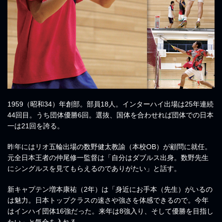
1959（昭和34）年創部。部員18人。インターハイ出場は25年連続
44回目。うち団体優勝6回。選抜、国体を合わせれば団体での日本
一は21回を誇る。
昨年にはリオ五輪出場の数野健太教諭（本校OB）が顧問に就任。
元全日本王者の仲尾修一監督は「自分はダブルス出身。数野先生
にシングルスを見てもらえるのでありがたい」と話す。
新キャプテン増本康祐（2年）は「身近にお手本（先生）がいるの
は魅力。日本トップクラスの速さや強さを体感できるので。今年
はインハイ団体16強だった。来年は8強入り、そして優勝を目指し