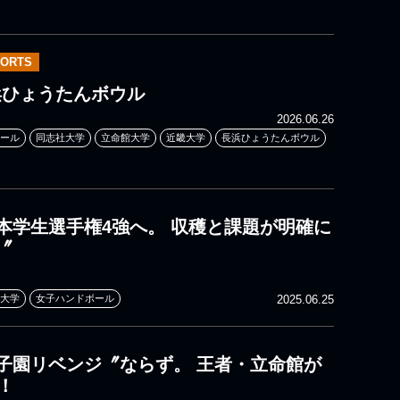
PORTS
長浜ひょうたんボウル
2026.06.26
ール
同志社大学
立命館大学
近畿大学
長浜ひょうたんボウル
本学生選手権4強へ。 収穫と課題が明確に
〞
大学
女子ハンドボール
2025.06.25
子園リベンジ〞ならず。 王者・立命館が
！