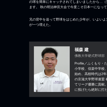
の球を簡単にキャッチされてしまいましたから…（笑
ます。 秋の明治神宮大会で今度こそ日本一になっ
兄の背中を追って野球をはじめた少年が、いよいよ
が一つ増えた。
福森 建
佛教大学硬式野球部
Profile／ふくも
小学校、信楽中学校
始め、高校時代は2年
の京滋大学野球連盟 
てリーグ優勝に貢献
に投げたら絶対に打た