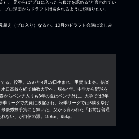
）。 兄からは”プロに入ったら負けを認める”と言われてい
て、プロ球団からドラフト指名されるように頑張りたい」
兄超え（プロ入り）なるか。10月のドラフト会議に楽しみ
り・たてる。投手。1997年4月19日生まれ、甲賀市出身。信楽
、水口高校を経て佛教大学へ。現在4年。中学から野球を
春からベンチ入りも3年の夏はベンチ外に。大学では3年
春季リーグで先発に抜擢され、秋季リーグでは5勝を挙げ
。最優秀投手賞にも輝いた。父から言われた「お前は普通
れない」が自信の源。189㎝、95㎏。