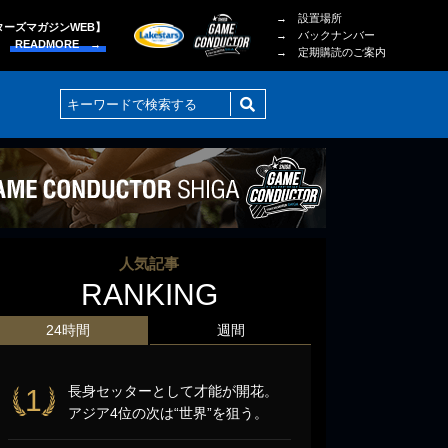
→ 設置場所
ターズマガジンWEB】
→ バックナンバー
READMORE →
→ 定期購読のご案内
人気記事
RANKING
24時間
週間
長身セッターとして才能が開花。
1
アジア4位の次は“世界”を狙う。