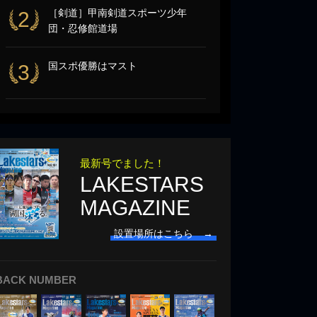
［剣道］甲南剣道スポーツ少年
2
団・忍修館道場
国スポ優勝はマスト
3
最新号でました！
LAKESTARS
MAGAZINE
設置場所はこちら →
BACK NUMBER