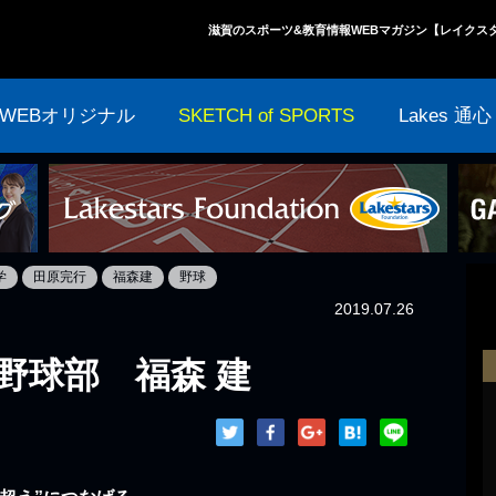
滋賀のスポーツ&教育情報WEBマガジン【レイクス
WEBオリジナル
SKETCH of SPORTS
Lakes 通心
学
田原完行
福森建
野球
2019.07.26
野球部 福森 建