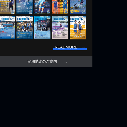
READMORE →
定期購読のご案内