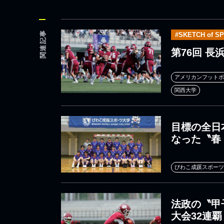
関連記事
#SKETCH of S
第76回 
アメリカンフットボ
関西大学
目標の全日
なった〝春
びわこ成蹊スポーツ
法政の〝甲
大会32連覇