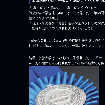
全国決勝で得た手応えと課題。すべてを“兄
「”真っ直ぐ”が強いなら、真っ直ぐ投げたるわ！」
佛教大学の福森建（4年）は、そう思った。 第68
塁のピンチの場面だ。
「明治大学の喜多（真吾）選手が直球を打つのが得
も気持ちは同じで直球勝負のサインが出ていた」
4回から登板し、9回まで明治打線を無失点に抑えて
打を浴びて降板してしまう。 一球に泣くとは、ま
結局、佛教大学は1-6で敗れて準優勝（初）に終わ
が、あの場面で真っ向勝負するのが彼の魅力でもあ