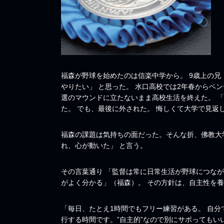
福森が野球を始めたのは信楽中学から。 9歳上の兄
やりたい」 と思った。 水口高校では2年春からベ
選のマウンドに立たないまま高校生活を終えた。 
た。 でも、最後に外された。 悔しくて大学で見返
福森の課題は気持ちの面だった。そんな折、佛教大
れ、心が動いた」 と言う。
その言葉通り 「監督は常に日常生活が野球につな
がよく分かる」（福森）。 その方針は、自主性を養
「毎日、たとえ1時間でもフリー練習がある。 自
行する時間です。”自主的”なので別にサボってもい