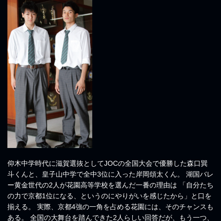
仰木中学時代に滋賀選抜としてJOCの全国大会で優勝した森口巽
斗くんと、皇子山中学で全中3位に入った岸岡頌太くん。 湖国バレ
ー黄金世代の2人が花園高等学校を選んだ一番の理由は 「自分たち
の力で京都1位になる、というのにやりがいを感じたから」と口を
揃える。 実際、京都4強の一角を占める花園には、そのチャンスも
ある。 全国の大舞台を踏んできた2人らしい回答だが、もう一つ、