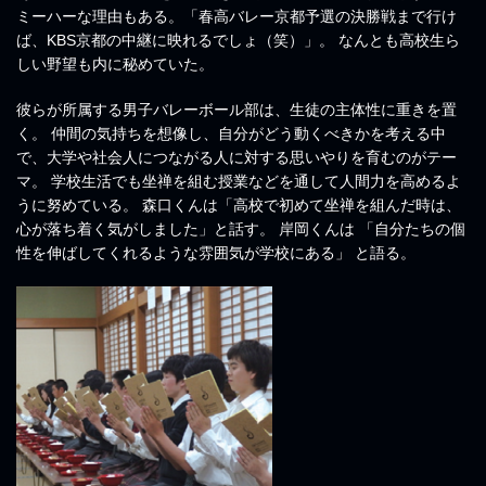
ミーハーな理由もある。「春高バレー京都予選の決勝戦まで行け
ば、KBS京都の中継に映れるでしょ（笑）」。 なんとも高校生ら
しい野望も内に秘めていた。
彼らが所属する男子バレーボール部は、生徒の主体性に重きを置
く。 仲間の気持ちを想像し、自分がどう動くべきかを考える中
で、大学や社会人につながる人に対する思いやりを育むのがテー
マ。 学校生活でも坐禅を組む授業などを通して人間力を高めるよ
うに努めている。 森口くんは「高校で初めて坐禅を組んだ時は、
心が落ち着く気がしました」と話す。 岸岡くんは 「自分たちの個
性を伸ばしてくれるような雰囲気が学校にある」 と語る。