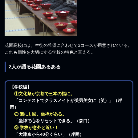
花園高校には、生徒の希望に合わせて3コースが用意されている。
これも個性を大切にする学校の特色と言える。
2人が語る花園あるある
【学校編】
①文化祭が京都で三本の指に。
「コンテストでクラスメイトが美男美女に（笑）」（岸
岡）
② 週に1 回、坐禅がある。
「坐禅で心をリセットできる」（森口）
③ 学校が意外と近い！
「大津京から40分くらい」（岸岡）