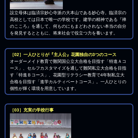
設立母体は臨済宗妙心寺派の大本山である妙心寺。臨済宗の
高校としては日本で唯一の学校です。建学の精神である『禅
のこころ』を通して、何ものにもまどわされない本当の自分
を発見するとともに、将来社会で役立つ力を養います。
［02］一人ひとりが『主人公』花園独自の3つのコース
オーダーメイド教育で難関国公立大合格を目指す「特進Ａコ
ース」、セルフカスタマイズを通して難関私立大合格を目指
す「特進Ｂコース」、花園型リテラシー教育で4年制私立大
合格を目指す「進学カルティベートコース」。一人ひとりの
個性が輝く環境を用意しています。
［03］充実の学校行事