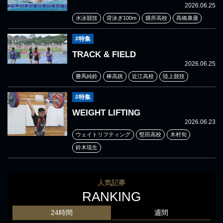
2026.06.25
水泳競技
背泳ぎ100m
膳所高校
髙橋康晟
#特集
TRACK & FIELD
2026.06.25
勝馬純鈴
棒高跳
近江高校
陸上競技
#特集
WEIGHT LIFTING
2026.06.23
ウェイトリフティング
堅田高校
木村旬
鈴木琉生
人気記事
RANKING
24時間
週間