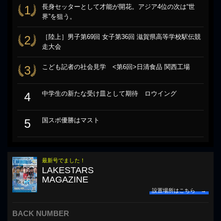
長身セッターとして才能が開花。アジア4位の次は“世
1
界”を狙う。
［陸上］男子第69回 女子第36回 滋賀県高等学校駅伝競
2
走大会
こども記者の社会見学 <第6回>日清食品 関西工場
3
中学生の新たな受け皿として期待 ロウイング
4
国スポ優勝はマスト
5
最新号でました！
LAKESTARS
MAGAZINE
設置場所はこちら →
BACK NUMBER