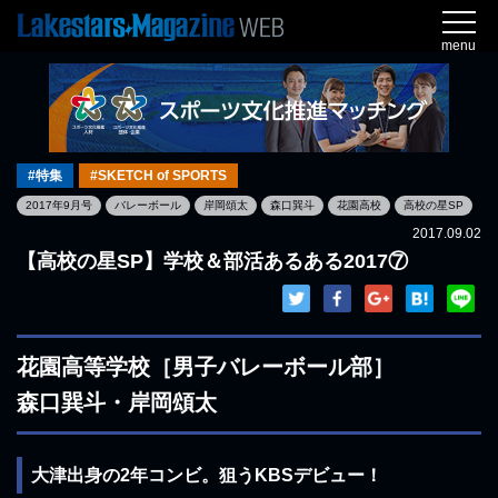
menu
#特集
#SKETCH of SPORTS
2017年9月号
バレーボール
岸岡頌太
森口巽斗
花園高校
高校の星SP
2017.09.02
【高校の星SP】学校＆部活あるある2017⑦
花園高等学校［男子バレーボール部］
森口巽斗・岸岡頌太
大津出身の2年コンビ。狙うKBSデビュー！