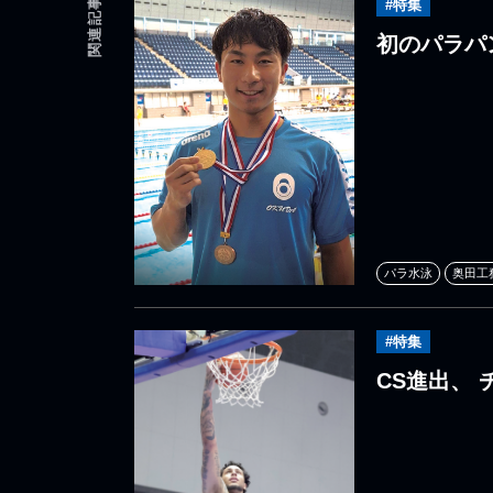
関連記事
#特集
初のパラパ
パラ水泳
奥田工
#特集
CS進出、