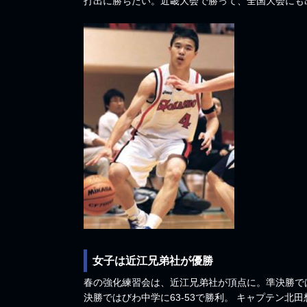
打出に勝ちたい。近畿大会で勝って、全国大会にも
女子は近江兄弟社が優勝
春の強化練習会は、近江兄弟社が頂点に。準決勝で
決勝ではびわ中学に63-53で勝利。 キャプテン北田