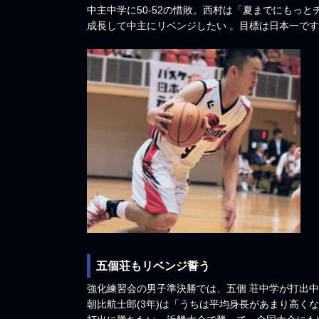
中主中学に50-52の惜敗。西村は「夏までにもっ
成長して中主にリベンジしたい 。目標は日本一で
五個荘もリベンジ誓う
強化練習会の男子準決勝では、五個 荘中学が打出中学
朝比航士郎(3年)は「うちは平均身長があまり高く