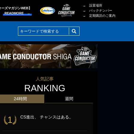
→ 設置場所
ターズマガジンWEB】
→ バックナンバー
READMORE →
→ 定期購読のご案内
人気記事
RANKING
24時間
週間
CS進出、 チャンスはある。
1