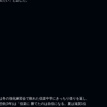
出たい」と話した。
は冬の強化練習会で敗れた信楽中学にきっちり借りを返し、
想依(3年)は「信楽に 勝てたのは自信になる。夏は滋賀1位