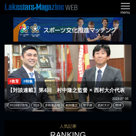
menu
#教育
#特集
【対談連載】第4回 村中隆之監督 × 西村大介代表
2019.07.05
2019年7月号
対談
彦根東高校
村中隆之
甲子園
西村大介
野球
人気記事
RANKING