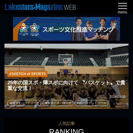
menu
#SKETCH of SPORTS
25年の国スポ・障スポに向けて 〝バスケット〟で貴
重な交流！
2024.09.01
滋賀ダイハツアリーナ
滋賀国スポ・障スポ
知的バスケットボール
人気記事
RANKING