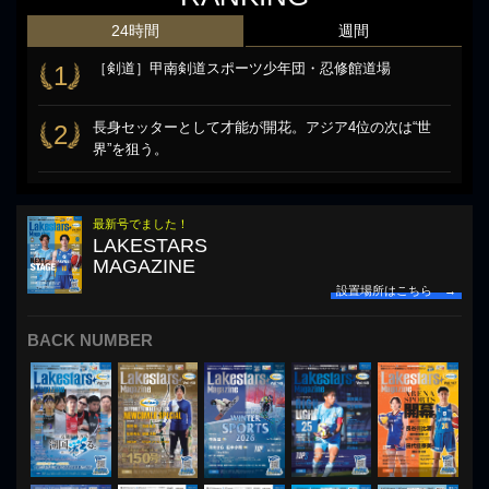
24時間
週間
［剣道］甲南剣道スポーツ少年団・忍修館道場
1
長身セッターとして才能が開花。アジア4位の次は“世
2
界”を狙う。
最新号でました！
LAKESTARS
MAGAZINE
設置場所はこちら →
BACK NUMBER