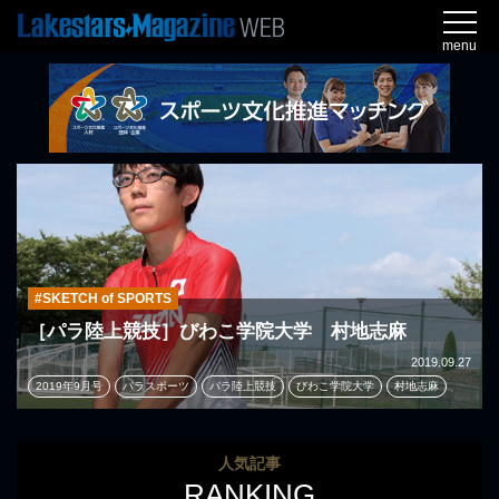
menu
#SKETCH of SPORTS
［パラ陸上競技］びわこ学院大学 村地志麻
2019.09.27
2019年9月号
パラスポーツ
パラ陸上競技
びわこ学院大学
村地志麻
人気記事
RANKING