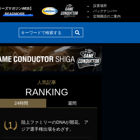
→ 設置場所
ターズマガジンWEB】
→ バックナンバー
READMORE →
→ 定期購読のご案内
人気記事
RANKING
24時間
週間
陸上ファミリーのDNAが開花。 ア
1
ジア選手権出場をめざす。