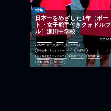
#特集
日本一をめざした1年［ボー
ト・女子舵手付きクォドルプ
ル］瀬田中学校
2020.08.
2020年7月号
ボート
三宅千晴
僕の全中！私のインターハイ！
北浦采芽
女子舵手付きクォドルプル
楠瀨こころ
泉野穂乃香
瀬田中学校
竹村ゆき