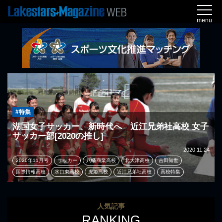
menu
#特集
湖国女子サッカー、新時代へ 近江兄弟社高校 女子
サッカー部[2020の推し]
2020.11.24
2020年11月号
サッカー
八幡商業高校
北大津高校
吉田知世
国際情報高校
水口東高校
虎姫高校
近江兄弟社高校
高校特集
人気記事
RANKING