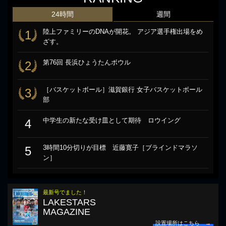
24時間
週間
陸上ファミリーのDNAが開花。 アジア選手権出場をめ
1
ざす。
第76回 長浜ひょうたんボウル
2
［バスケットボール］滋賀銀行 女子バスケットボール
3
部
中学生の新たな受け皿として期待 ロウイング
4
3時間10分切りが目標 近藤寛子［ブラインドマラソ
5
ン］
最新号でました！
LAKESTARS
MAGAZINE
設置場所はこちら →