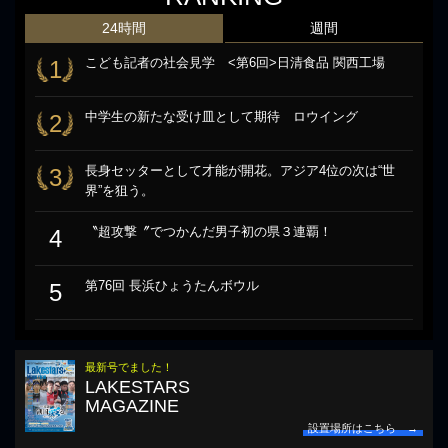
24時間
週間
こども記者の社会見学 <第6回>日清食品 関西工場
1
中学生の新たな受け皿として期待 ロウイング
2
長身セッターとして才能が開花。アジア4位の次は“世
3
界”を狙う。
〝超攻撃〞でつかんだ男子初の県３連覇！
4
第76回 長浜ひょうたんボウル
5
最新号でました！
LAKESTARS
MAGAZINE
設置場所はこちら →