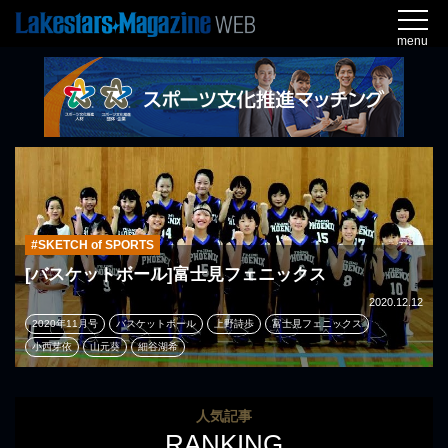
menu
#SKETCH of SPORTS
[バスケットボール]富士見フェニックス
2020.12.12
2020年11月号
バスケットボール
上野詩歩
富士見フェニックス
小西芽依
山元葵
細谷湖希
人気記事
RANKING