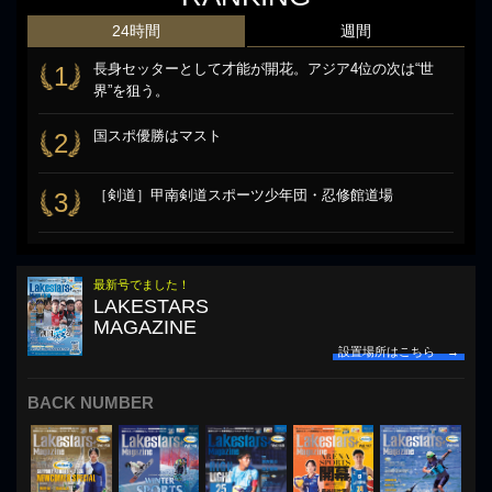
24時間
週間
長身セッターとして才能が開花。アジア4位の次は“世
1
界”を狙う。
国スポ優勝はマスト
2
［剣道］甲南剣道スポーツ少年団・忍修館道場
3
最新号でました！
LAKESTARS
MAGAZINE
設置場所はこちら →
BACK NUMBER