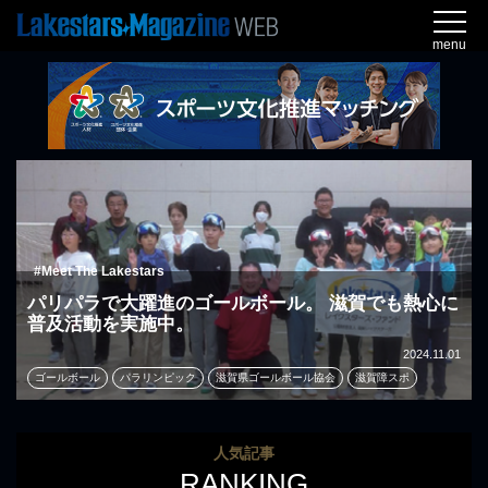
menu
#Meet The Lakestars
パリパラで大躍進のゴールボール。 滋賀でも熱心に
普及活動を実施中。
2024.11.01
ゴールボール
パラリンピック
滋賀県ゴールボール協会
滋賀障スポ
人気記事
RANKING