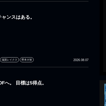
 チャンスはある。
滋賀レイクス
野本大智
2026.08.07
DFへ。 目標は5得点。