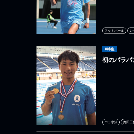
フットボール
レ
#特集
初のパラパ
パラ水泳
奥田工