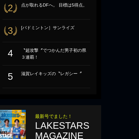
点が取れるDFへ。 目標は5得点。
2
[バドミントン］サンライズ
3
〝超攻撃〞でつかんだ男子初の県
4
３連覇！
滋賀レイキッズの〝レガシー〞
5
最新号でました！
LAKESTARS
MAGAZINE