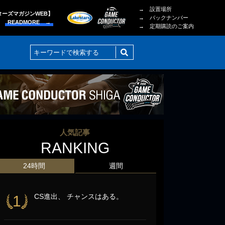
→ 設置場所
ターズマガジンWEB】
→ バックナンバー
READMORE →
→ 定期購読のご案内
人気記事
RANKING
24時間
週間
CS進出、 チャンスはある。
1