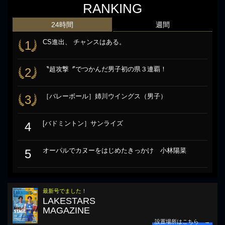
RANKING
24時間
週間
CS進出、 チャンスはある。
1
〝超攻撃〞でつかんだ男子初の県３連覇！
2
［バレーボール］姉川ウイングス（男子）
3
[バドミントン］サンライズ
4
オーパルでカヌーをはじめたきっかけ 小林陽菜
5
最新号でました！
LAKESTARS
MAGAZINE
設置場所はこちら →