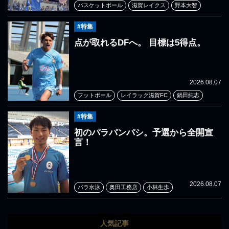
バスケットボール
滋賀レイクス
野本大智
#特集
点が取れるDFへ。 目標は5得点。
2026.08.07
フットボール
レイラック滋賀FC
鍋田純志
#特集
初のパラパンパシ。予選から全開宣
言！
2026.08.07
パラ水泳
奥田工務店
小林生歩
人気記事