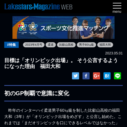
menu
#特集
2023年4月号
柔道
比叡山高校
男子60㎏級
福田大和
2023.05.01
目標は「オリンピック出場」。 そう公言するよう
になった理由 福田大和
初のGP制覇で意識に変化
昨年のインターハイ柔道男子60㎏級を制した比叡山高校の福田
大和（3年）が「オリンピック出場をめざす」と公言し始めた。こ
れまでは「まだオリンピックを口にできるレベルではなかった」