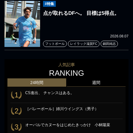
#特集
点が取れるDFへ。 目標は5得点。
2026.08.07
フットボール
レイラック滋賀FC
鍋田純志
人気記事
RANKING
24時間
週間
CS進出、 チャンスはある。
1
［バレーボール］姉川ウイングス（男子）
2
オーパルでカヌーをはじめたきっかけ 小林陽菜
3