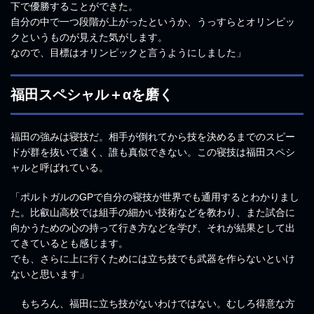
下で優勝することができた。
自分の中で一つ段階が上がったというか、うっすらとオリンピッ
クというものが見えた気がします。
なので、目標はオリンピックと言うようにしました」
福田スペシャル＋αを磨く
福田の強みは寝技だ。相手が倒れてから技を決めるまでのスピー
ドが群を抜いて速く、誰も真似できない。この寝技は福田スペシ
ャルと呼ばれている。
「ポルトガルのGPで自分の寝技が世界でも通用するとわかりまし
た。比叡山高校では組手の細かい技術などを教わり、また試合に
向かうための心の持って行き方などを学び、それが結果として出
てきているとも感じます。
でも、さらに上に行くためには立ち技でも武器を作らないといけ
ないと思います」
もちろん、福田に立ち技がないわけではない。むしろ得意な方