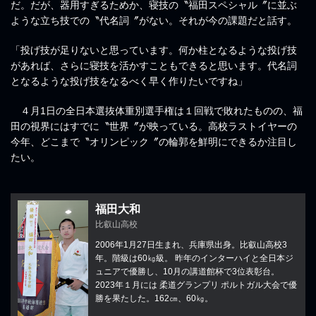
だ。だが、器用すぎるためか、寝技の〝福田スペシャル〞に並ぶ
ような立ち技での〝代名詞〞がない。それが今の課題だと話す。
「投げ技が足りないと思っています。何か柱となるような投げ技
があれば、さらに寝技を活かすこともできると思います。代名詞
となるような投げ技をなるべく早く作りたいですね」
４月1日の全日本選抜体重別選手権は１回戦で敗れたものの、福
田の視界にはすでに〝世界〞が映っている。高校ラストイヤーの
今年、どこまで〝オリンピック〞の輪郭を鮮明にできるか注目し
たい。
福田大和
比叡山高校
2006年1月27日生まれ、兵庫県出身。比叡山高校3
年。階級は60㎏級。 昨年のインターハイと全日本ジ
ュニアで優勝し、10月の講道館杯で3位表彰台。
2023年１月には 柔道グランプリ ポルトガル大会で優
勝を果たした。162㎝、60㎏。