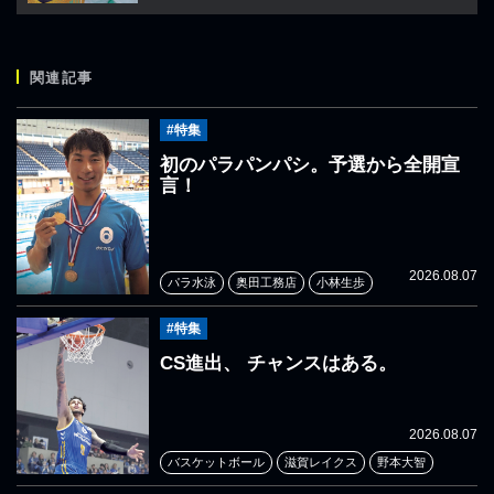
関連記事
#特集
初のパラパンパシ。予選から全開宣
言！
2026.08.07
パラ水泳
奥田工務店
小林生歩
#特集
CS進出、 チャンスはある。
2026.08.07
バスケットボール
滋賀レイクス
野本大智