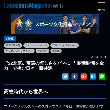
menu
#特集
2023年2月号
ウィンタースポーツ
フリースタイルスキー
ヤマゼンロックザキッズ
中京大学
藤井源
2023.03.01
〝22北京〟落選の悔しさをバネに 「 瞬間瞬間を全
力」で挑む日々 藤井源
高校時代から世界へ
フリースタイルスキーのスロープスタイルは、障害物が並ぶジブ