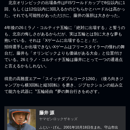
北京オリンピックの出場条件はFISワールドカップで8位以内に1
回、もしくは12位以内に3回入るかのどちらかとハードルは高かっ
た。それでも可能性があっただけに、藤井の落胆は大きかった。
4年後の26ミラノ・コルティナ五輪に「絶対に出場する」と誓うの
も、北京の悔しさがあるからだが、実は五輪とは別に大きな夢も
抱いている。それは「Xゲームに出場すること」だ。
招待選手しか出場できないXゲームはフリースタイラーの憧れの舞
台だ。藤井も「オリンピックよりも価値がある大会」と位置付け
ている。26ミラノ・コルティナ五輪は藤井にとって一つの通過点
と言えるかもしれない。
得意の高難度エアー「スイッチダブルコーク1260」（後ろ向きジ
ャンプから横3回転と縦3回転）を磨き、ジブセクションの組み立
て能力を武器に〝五輪経由〞夢の舞台行きをめざす。
藤井 源
ヤマゼンロックザキッズ
ふじい・げん。2001年10月18日生まれ、守山市出