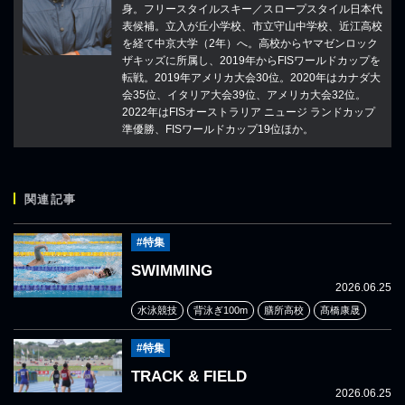
身。フリースタイルスキー／スロープスタイル日本代
表候補。立入が丘小学校、市立守山中学校、近江高校
を経て中京大学（2年）へ。高校からヤマゼンロック
ザキッズに所属し、2019年からFISワールドカップを
転戦。2019年アメリカ大会30位。2020年はカナダ大
会35位、イタリア大会39位、アメリカ大会32位。
2022年はFISオーストラリア ニュージ ランドカップ
準優勝、FISワールドカップ19位ほか。
関連記事
#特集
SWIMMING
2026.06.25
水泳競技
背泳ぎ100m
膳所高校
髙橋康晟
#特集
TRACK & FIELD
2026.06.25