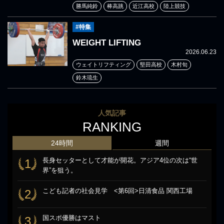
勝馬純鈴
棒高跳
近江高校
陸上競技
#特集
WEIGHT LIFTING
2026.06.23
ウェイトリフティング
堅田高校
木村旬
鈴木琉生
人気記事
RANKING
24時間
週間
長身セッターとして才能が開花。アジア4位の次は“世
1
界”を狙う。
こども記者の社会見学 <第6回>日清食品 関西工場
2
国スポ優勝はマスト
3