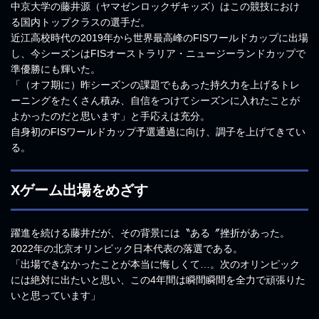
中京大学の藤井源（ヤマゼンロックザキッズ）はこの競技におけ
る国内トップクラスの選手だ。
近江高校時代の2019年から世界最高峰のFISワールドカップに出場
し、今シーズンはFISオーストラリア・ニュージーランドカップで
準優勝にも輝いた。
「（オフ期に）昨シーズンの課題でもあった持久力を上げるトレ
ーニングをたくさん積み、自信をつけてシーズンに入れたことが
よかったのだと思います」と手応えは充分。
自身初のFISワールドカップ予選通過に向け、調子を上げてきてい
る。
X
ゲーム出場をめざす
躍進を続ける藤井だが、その背景には〝ある〞挫折があった。
2022年の北京オリンピック日本代表の落選である。
「出場できなかったことが本当に悔しくて…。次のオリンピック
には絶対に出たいと思い、この4年間は瞬間瞬間を全力で頑張りた
いと思っています」