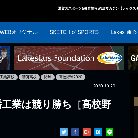
滋賀のスポーツ&教育情報WEBマガジン【レイクス
WEBオリジナル
SKETCH of SPORTS
Lakes 通心
工業高校
膳所高校
野球
高校野球2020
2020.10.29
幡工業は競り勝ち［高校野