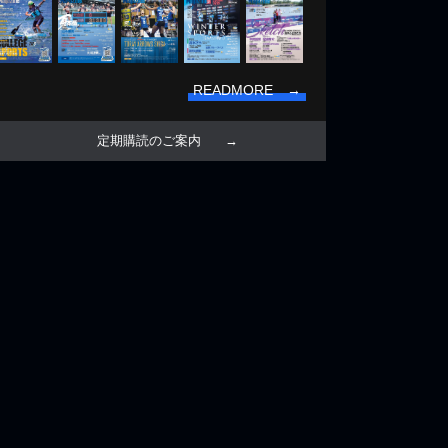
READMORE →
定期購読のご案内