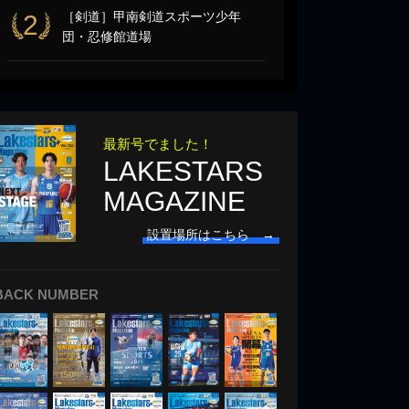
［剣道］甲南剣道スポーツ少年
2
団・忍修館道場
最新号でました！
LAKESTARS
MAGAZINE
設置場所はこちら →
BACK NUMBER