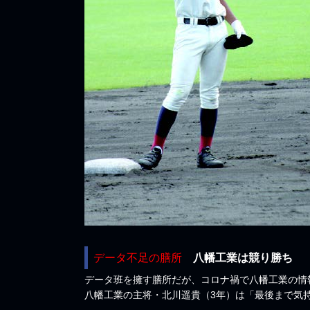
データ不足の膳所
八幡工業は競り勝ち
データ班を擁す膳所だが、コロナ禍で八幡工業の情
八幡工業の主将・北川遥貴（3年）は「最後まで気