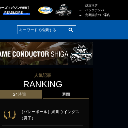
→ 設置場所
ターズマガジンWEB】
→ バックナンバー
READMORE →
→ 定期購読のご案内
人気記事
RANKING
24時間
週間
［バレーボール］姉川ウイングス
1
（男子）