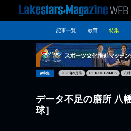
記事一覧
教育
特集
#特集
2020年9月号
PICK UP GAMES
八幡
データ不足の膳所 八
球］