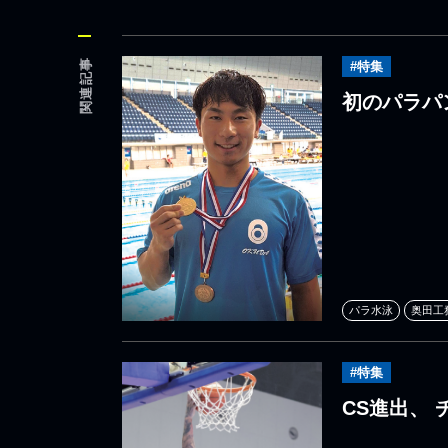
関連記事
#特集
初のパラパ
パラ水泳
奥田工
#特集
CS進出、