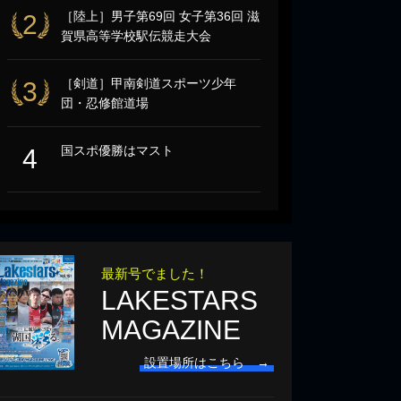
［陸上］男子第69回 女子第36回 滋
2
賀県高等学校駅伝競走大会
［剣道］甲南剣道スポーツ少年
3
団・忍修館道場
国スポ優勝はマスト
4
最新号でました！
LAKESTARS
MAGAZINE
設置場所はこちら →