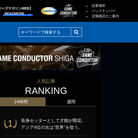
→ 設置場所
ターズマガジンWEB】
→ バックナンバー
READMORE →
→ 定期購読のご案内
人気記事
RANKING
24時間
週間
長身セッターとして才能が開花。
1
アジア4位の次は“世界”を狙う。