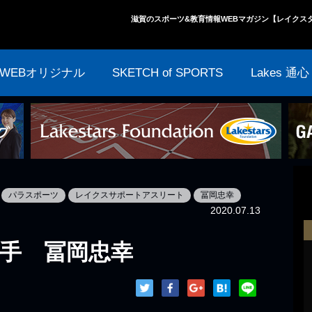
滋賀のスポーツ&教育情報WEBマガジン【レイクス
WEBオリジナル
SKETCH of SPORTS
Lakes 通心
パラスポーツ
レイクスサポートアスリート
冨岡忠幸
2020.07.13
選手 冨岡忠幸