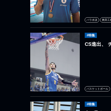
パラ水泳
奥田工
#特集
CS進出、
バスケットボール
#特集