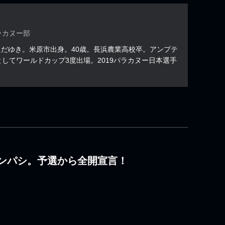
ラカヌー部
か・ただゆき。米原市出身。40歳。長浜農業高校卒。アンプテ
してワールドカップ3度出場。2019パラカヌー日本選手
ンパシ。予選から全開宣言！