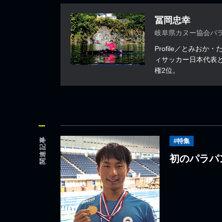
冨岡忠幸
岐阜県カヌー協会パ
Profile／とみお
ィサッカー日本代表と
権2位。
関連記事
#特集
初のパラパ