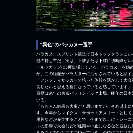
“異色”のパラカヌー選手
パラカヌースプリント競技で日本トップクラスにい
歴の持ち主だ。実は、上肢または下肢に切断障がい
ールドカップに3度出場している。パラカヌーを始め
が、この経歴がパラカヌーに活かされていると話す
「アンプティサッカーで培った体幹を活かして大会
長したいと思える糧になっていると感じています」
目標は来年の東京パラリンピック出場。昨年の日本
いる。
「もちろん結果も大事だと思いますが、それ以上に
す。今年からレイクス・サポートアスリートとして
用具などが充実することで、今まで以上にトレーニ
スの影響で大会などが延期や中止になるなど競技に
きることをひとつずつやっていき、今後につなげて