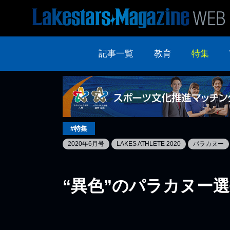
記事一覧
教育
特集
#特集
2020年6月号
LAKES ATHLETE 2020
パラカヌー
“異色”のパラカヌー